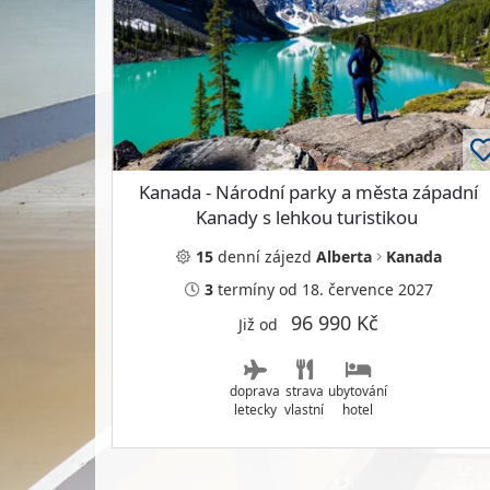
Kanada - Národní parky a města západní
Kanady s lehkou turistikou
15
denní
zájezd
Alberta
Kanada
3
termíny
od 18. července 2027
96 990 Kč
Již od
doprava
strava
ubytování
letecky
vlastní
hotel