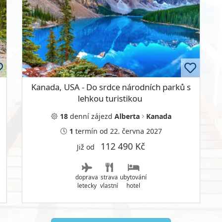
Kanada, USA - Do srdce národních parků s
lehkou turistikou
18
denní
zájezd
Alberta
Kanada
1
termín
od 22. června 2027
112 490 Kč
Již od
doprava
strava
ubytování
letecky
vlastní
hotel