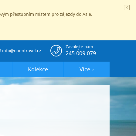
íčovým přestupním místem pro zájezdy do Asie.
Zavolejte nám
info@opentravel.cz
245 009 079
Kolekce
Více