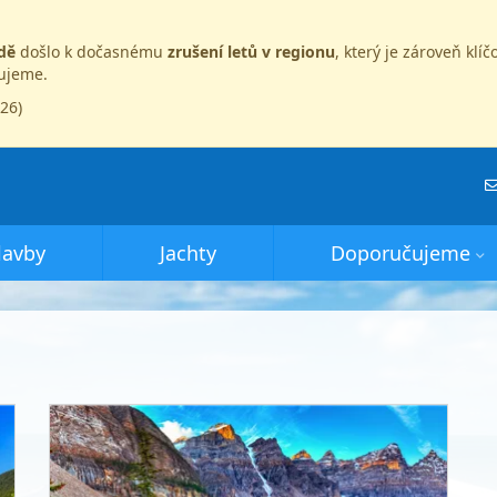
dě
došlo k dočasnému
zrušení letů v regionu
, který je zároveň kl
dujeme.
026)
lavby
Jachty
Doporučujeme