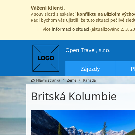
Vážení klienti,
v souvislosti s eskalací
konfliktu na Blízkém výcho
Rádi bychom vás ujistili, že tuto situaci pečlivě sle
více
informací o situaci
(aktualizováno 2. 3. 2
Open Travel, s.r.o.
Zájezdy
P
Hlavní stránka
Země
Kanada
Britská Kolumbie