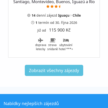
Santiago, Montevideo, Buenos, Iguazú a Rio
14
denní
zájezd
Iguaçu
Chile
1
termín
od 30. října 2026
115 900 Kč
Již od
doprava
strava
ubytování
letecky
snídaně
hotel ***+
Zobrazit všechny zájezdy
Nabídky nejlepších zájezdů