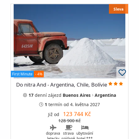
Sleva
First Minute
- 4%
Do nitra And - Argentina, Chile, Bolívie
17
denní
zájezd
Buenos Aires
Argentina
1
termín
od 4. května 2027
123 744 Kč
Již od
128 900 Kč
doprava
strava
ubytování
letecky
snídaně
hotel ***