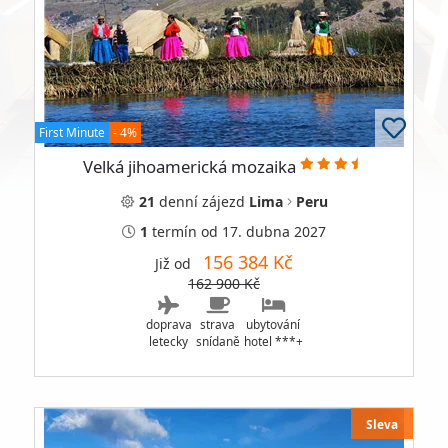
First Minute
- 4%
Velká jihoamerická mozaika
21
denní
zájezd
Lima
Peru
1
termín
od 17. dubna 2027
156 384 Kč
Již od
162 900 Kč
doprava
strava
ubytování
letecky
snídaně
hotel ***+
Sleva