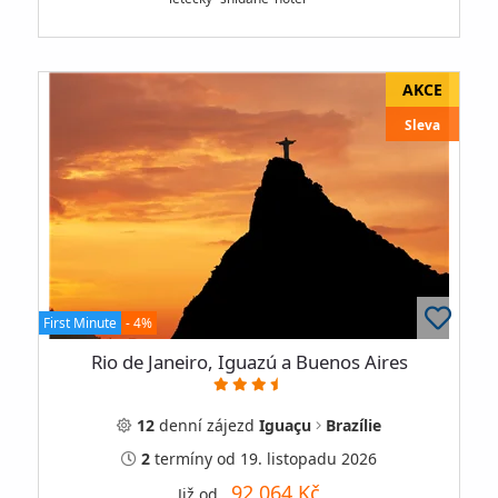
Sleva
First Minute
- 4%
Rio de Janeiro, Iguazú a Buenos Aires
12
denní
zájezd
Iguaçu
Brazílie
2
termíny
od 19. listopadu 2026
92 064 Kč
Již od