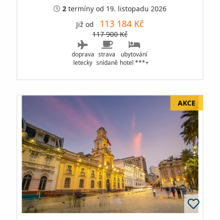
2
termíny
od 19. listopadu 2026
113 184 Kč
Již od
117 900 Kč
doprava
strava
ubytování
letecky
snídaně
hotel ***+