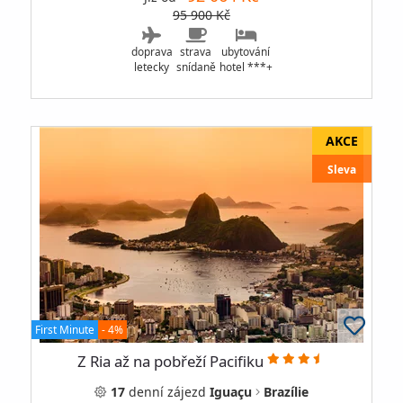
95 900 Kč
doprava
strava
ubytování
letecky
snídaně
hotel ***+
Sleva
First Minute
- 4%
Z Ria až na pobřeží Pacifiku
17
denní
zájezd
Iguaçu
Brazílie