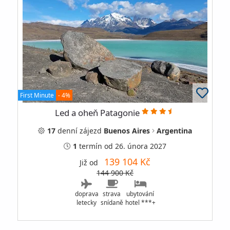
First Minute
- 4%
Led a oheň Patagonie
17
denní
zájezd
Buenos Aires
Argentina
1
termín
od 26. února 2027
139 104 Kč
Již od
144 900 Kč
doprava
strava
ubytování
letecky
snídaně
hotel ***+