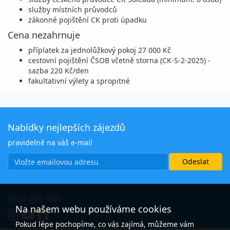
služby místních průvodců
zákonné pojištění CK proti úpadku
Cena nezahrnuje
příplatek za jednolůžkový pokoj 27 000 Kč
cestovní pojištění ČSOB včetně storna (CK-S-2-2025) -
sazba 220 Kč/den
fakultativní výlety a spropitné
Nabídky nejlepších zájezdů
pravidelně na váš e-mail
Sledujte nás
Na našem webu používáme cookies
Pokud lépe pochopíme, co vás zajímá, můžeme vám