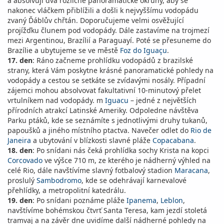
a absolvují dva rozličné panoramatické okruhy, aby se
nakonec vláčkem přiblížili a došli k nejvyššímu vodopádu
zvaný Ďáblův chřtán. Doporučujeme velmi osvěžující
projížďku člunem pod vodopády. Dále zastavíme na trojmezí
mezi Argentinou, Brazílií a Paraguayí. Poté se přesuneme do
Brazílie a ubytujeme se ve městě
Foz do Iguaçu
.
17. den
: Ráno začneme prohlídku vodopádů z brazilské
strany, která Vám poskytne krásné panoramatické pohledy na
vodopády a cestou se setkáte se zvídavými nosály. Případní
zájemci mohou absolvovat fakultativní 10-minutový přelet
vrtulníkem nad vodopády. m
Iguacu
– jedné z největších
přírodních atrakcí Latinské Ameriky. Odpoledne návštěva
Parku ptáků, kde se seznámíte s jednotlivými druhy tukanů,
papoušků a jiného místního ptactva. Navečer odlet do
Rio de
Janeira
a ubytování v blízkosti slavné pláže
Copacabana
.
18. den
: Po snídani nás čeká prohlídka sochy Krista na kopci
Corcovado
ve výšce 710 m, ze kterého je nádherný výhled na
celé Rio, dále navštívíme slavný fotbalový stadion
Maracana
,
proslulý
Sambodromo
, kde se odehrávají karnevalové
přehlídky, a metropolitní katedrálu.
19. den
: Po snídani poznáme pláže
Ipanema
,
Leblon
,
navštívíme bohémskou čtvrť Santa Teresa, kam jezdí stoletá
tramvaj a na závěr dne uvidíme další nádherné pohledy na