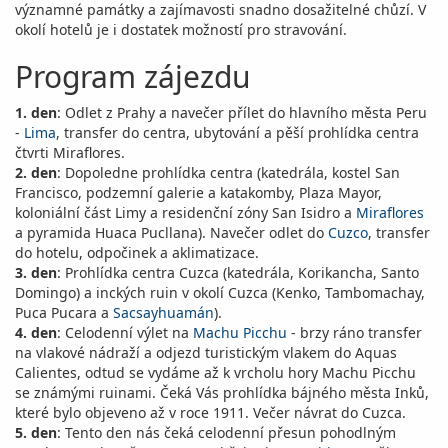
významné památky a zajímavosti snadno dosažitelné chůzí. V
okolí hotelů je i dostatek možností pro stravování.
Program zájezdu
1. den
: Odlet z Prahy a navečer přílet do hlavního města Peru
-
Lima
, transfer do centra, ubytování a pěší prohlídka centra
čtvrti Miraflores.
2. den
: Dopoledne prohlídka centra (katedrála, kostel San
Francisco, podzemní galerie a katakomby, Plaza Mayor,
koloniální část Limy a residenční zóny San Isidro a
Miraflores
a pyramida Huaca Pucllana). Navečer odlet do
Cuzco
, transfer
do hotelu, odpočinek a aklimatizace.
3. den
: Prohlídka centra Cuzca (katedrála, Korikancha, Santo
Domingo) a inckých ruin v okolí Cuzca (Kenko, Tambomachay,
Puca Pucara a
Sacsayhuamán
).
4. den
: Celodenní výlet na
Machu Picchu
- brzy ráno transfer
na vlakové nádraží a odjezd turistickým vlakem do Aquas
Calientes, odtud se vydáme až k vrcholu hory Machu Picchu
se známými ruinami. Čeká Vás prohlídka bájného města Inků,
které bylo objeveno až v roce 1911. Večer návrat do Cuzca.
5. den
: Tento den nás čeká celodenní přesun pohodlným