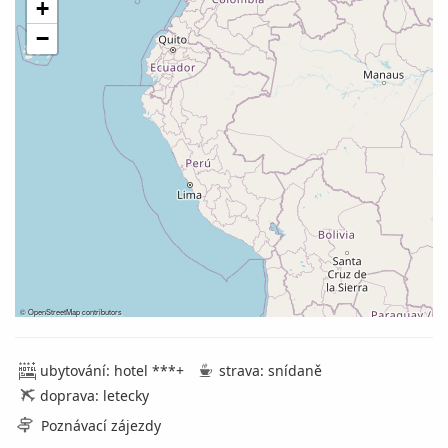
+
−
©
OpenStreetMap
contributors
ubytování: hotel ***+
strava: snídaně
doprava: letecky
Poznávací zájezdy