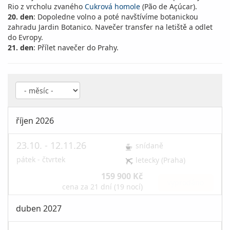
Rio z vrcholu zvaného
Cukrová homole
(Pão de Açúcar).
20. den
: Dopoledne volno a poté navštívíme botanickou
zahradu Jardin Botanico. Navečer transfer na letiště a odlet
do Evropy.
21. den
: Přílet navečer do Prahy.
říjen 2026
23.10. - 12.11.26
snídaně
pátek - čtvrtek
letecky (Praha)
159 900 Kč
vyprodáno
cena za 21 dní (19 nocí)
duben 2027