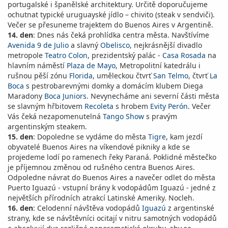
portugalské i španělské architektury. Určitě doporučujeme
ochutnat typické uruguayské jídlo – chivito (steak v sendviči).
Večer se přesuneme trajektem do Buenos Aires v Argentině.
14. den
: Dnes nás čeká prohlídka centra města. Navštívíme
Avenida 9 de Julio
a slavný
Obelisco
, nejkrásnější divadlo
metropole
Teatro Colon
, prezidentský palác -
Casa Rosada
na
hlavním náměstí
Plaza de Mayo
, Metropolitní katedrálu i
rušnou pěší zónu
Florida
, uměleckou čtvrť
San Telmo
, čtvrť
La
Boca
s pestrobarevnými domky a domácím klubem Diega
Maradony
Boca Juniors
. Nevynecháme ani severní části města
se slavným hřbitovem
Recoleta
s hrobem
Evity Perón
. Večer
Vás čeká nezapomenutelná
Tango Show
s pravým
argentinským steakem.
15. den
: Dopoledne se vydáme do města
Tigre
, kam jezdí
obyvatelé Buenos Aires na víkendové pikniky a kde se
projedeme lodí po ramenech řeky Paraná. Poklidné městečko
je příjemnou změnou od rušného centra Buenos Aires.
Odpoledne návrat do Buenos Aires a navečer odlet do města
Puerto Iguazú - vstupní brány k vodopádům Iguazú - jedné z
největších přírodních atrakcí Latinské Ameriky. Nocleh.
16. den
: Celodenní návštěva vodopádů
Iguazú
z argentinské
strany, kde se návštěvníci ocitají v nitru samotných vodopádů