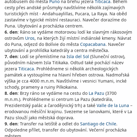
autobusem do města
Puno
na břehu jezera
Titicaca
. Během
cesty přes andské průsmyky navštívíme několik zajímavých
turistických míst - Andahuaylillas, Pucara, La Raya. Na oběd
zastavíme v typické místní restauraci. Navečer dorazíme do
Puna. Ubytování a procházka centrem.
6. den
: Ráno se vydáme motorovou lodí ke slavným rákosovým
ostrovům
Uros
, na kterých žijí místní indiánské kmeny. Návrat
do Puna, odjezd do Bolívie do města
Copacabana
. Navečer
ubytování a prohlídka katedrály a centra městečka.
7. den
: Lodí se přemístíme na
Isla del Sol
(Sluneční ostrov),
původním názvem Isla Titikaka. Odtud také pochází název
jezera
Titicaca
. Prohlédneme si několik archeologických
památek a vystoupíme na hlavní hřeben ostrova. Nadmořská
výška je cca 4000 m.n.m. Navštívíme i vesnici Yumani, incké
schody, prameny a ruiny Pilkokaina.
8. den
: Brzy ráno se vydáme na cestu do
La Pazu
(3700
m.n.m.). Prohlédneme si centrum La Pazu (katedrála,
Prezidentský palác a čarodějnický trh) a také
Valle de la Luna
–
erodovanou měsíční krajinu. Svezeme se lanovkami, které v La
Pazu slouží jako městská doprava.
9. den
: Transfer na letiště a odlet do
Santiago de Chile
.
Odpoledne přílet, transfer do ubytování. Večerní procházka
městem.