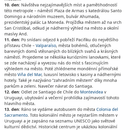
10. den
: Návštěva nejzajímavějších míst a pamětihodností
této metropole – náměstí Plaza de Armas s katedrálou Santo
Domingo a národním muzeem, bulvár Ahumada,
prezidentský palác La Moneda. Projížďka městem až na vrch
San Cristóbal, odkud je nádherný výhled na město a okolní
masívy And.
11. den
: Po snídani odjezd k pobřeží Pacifiku do největšího
přístavu Chile –
Valparaíso
, města bohémů, otlučených
barevných domů vtěsnaných do blízkých svahů a krásných
náměstí. Projedeme se několika kuriózními lanovkami, které
se zde nacházejí a vyvezou nás do míst s fascinujícím
výhledem na město. Poté zhlédneme mondénní přímořské
město
Viňa del Mar
, luxusní letovisko s kasiny a nádhernými
hotely. Také je nazýváno ”zahradním městem” díky mnoha
parkům a zeleni. Navečer návrat do Santiaga.
12. den
: Odlet ze Santiago de Chile do
Montevidea
v
Uruguayi, ubytování a večerní prohlídka zajímavostí tohoto
hlavního města.
13. den
: Ráno se vydáme autobusem do města
Colonia del
Sacramento
. Toto koloniální město je nejstarším městem v
Uruguayi a je zapsáno na seznamu UNESCO jako světové
kulturní dědictví. Historické centrum je ukázkou koloniální