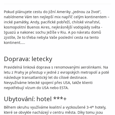
Pokud plánujete cestu do Jižní Ameriky „jednou za život“,
nabídneme Vám ten nejlepší mix napříč celým kontinentem –
incké památky, Andy, pacifické pobřeží, chilské vinařství,
kosmopolitní Buenos Aires, nejkrásnější vodopády světa -
Iguazú a nakonec sochu Ježíše v Riu. A po návratu domů
zjistíte, že to třeba nebyla Vaše poslední cesta na tento
kontinent…..
Doprava: letecky
Pravidelná linková doprava s renomovanými aerolinkami. Na
letu z Prahy je přestup v jedné z evropských metropolí a poté
následuje transatlantický let do cílové destinace.
Nevyužíváme letecké spojení přes USA, takže klienti
nepotřebují vízum do USA nebo ESTA.
Ubytování: hotel ***+
Během okruhu využíváme kvalitní a vyzkoušené 3-4* hotely,
které se obvykle nacházejí v centru města. Díky tomu jsou