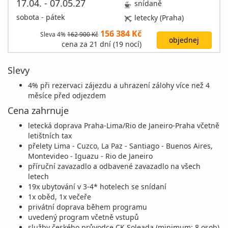
17.04. - 07.05.27
snídaně
sobota - pátek
letecky (Praha)
156 384 Kč
Sleva 4%
162 900 Kč
objednej
cena za 21 dní (19 nocí)
Slevy
4% při rezervaci zájezdu a uhrazení zálohy více než 4
měsíce před odjezdem
Cena zahrnuje
letecká doprava Praha-Lima/Rio de Janeiro-Praha včetně
letištních tax
přelety Lima - Cuzco, La Paz - Santiago - Buenos Aires,
Montevideo - Iguazu - Rio de Janeiro
příruční zavazadlo a odbavené zavazadlo na všech
letech
19x ubytování v 3-4* hotelech se snídaní
1x oběd, 1x večeře
privátní doprava během programu
uvedený program včetně vstupů
služby českého průvodce CK Soleada (minimum: 8 osob)