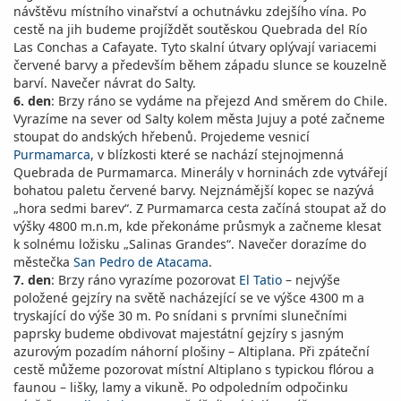
návštěvu místního vinařství a ochutnávku zdejšího vína. Po
cestě na jih budeme projíždět soutěskou Quebrada del Río
Las Conchas a Cafayate. Tyto skalní útvary oplývají variacemi
červené barvy a především během západu slunce se kouzelně
barví. Navečer návrat do Salty.
6. den
: Brzy ráno se vydáme na přejezd And směrem do Chile.
Vyrazíme na sever od Salty kolem města Jujuy a poté začneme
stoupat do andských hřebenů. Projedeme vesnicí
Purmamarca
, v blízkosti které se nachází stejnojmenná
Quebrada de Purmamarca. Minerály v horninách zde vytvářejí
bohatou paletu červené barvy. Nejznámější kopec se nazývá
„hora sedmi barev“. Z Purmamarca cesta začíná stoupat až do
výšky 4800 m.n.m, kde překonáme průsmyk a začneme klesat
k solnému ložisku „Salinas Grandes“. Navečer dorazíme do
městečka
San Pedro de Atacama
.
7. den
: Brzy ráno vyrazíme pozorovat
El Tatio
– nejvýše
položené gejzíry na světě nacházející se ve výšce 4300 m a
tryskající do výše 30 m. Po snídani s prvními slunečními
paprsky budeme obdivovat majestátní gejzíry s jasným
azurovým pozadím náhorní plošiny – Altiplana. Při zpáteční
cestě můžeme pozorovat místní Altiplano s typickou flórou a
faunou – lišky, lamy a vikuně. Po odpoledním odpočinku