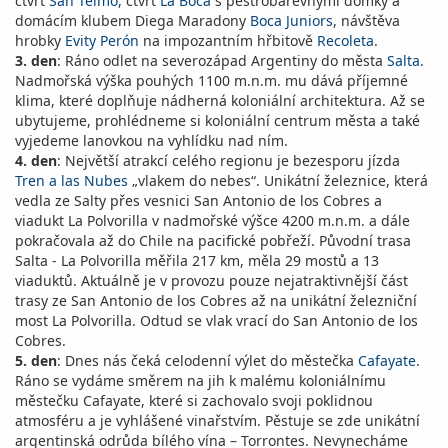
čtvrť
San Telmo
, čtvrť
La Boca
s pestrobarevnými domky a
domácím klubem Diega Maradony
Boca Juniors
, návštěva
hrobky
Evity Perón
na impozantním hřbitově
Recoleta
.
3. den
: Ráno odlet na severozápad Argentiny do města
Salta
.
Nadmořská výška pouhých 1100 m.n.m. mu dává příjemné
klima, které doplňuje nádherná koloniální architektura. Až se
ubytujeme, prohlédneme si koloniální centrum města a také
vyjedeme lanovkou na vyhlídku nad ním.
4. den
: Největší atrakcí celého regionu je bezesporu jízda
Tren a las Nubes
„vlakem do nebes“. Unikátní železnice, která
vedla ze Salty přes vesnici San Antonio de los Cobres a
viadukt La Polvorilla v nadmořské výšce 4200 m.n.m. a dále
pokračovala až do Chile na pacifické pobřeží. Původní trasa
Salta - La Polvorilla měřila 217 km, měla 29 mostů a 13
viaduktů. Aktuálně je v provozu pouze nejatraktivnější část
trasy ze San Antonio de los Cobres až na unikátní železniční
most La Polvorilla. Odtud se vlak vrací do San Antonio de los
Cobres.
5. den
: Dnes nás čeká celodenní výlet do městečka
Cafayate
.
Ráno se vydáme směrem na jih k malému koloniálnímu
městečku Cafayate, které si zachovalo svoji poklidnou
atmosféru a je vyhlášené vinařstvím. Pěstuje se zde unikátní
argentinská odrůda bílého vína – Torrontes. Nevynecháme