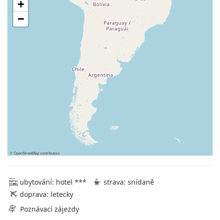
+
−
©
OpenStreetMap
contributors
ubytování: hotel ***
strava: snídaně
doprava: letecky
Poznávací zájezdy