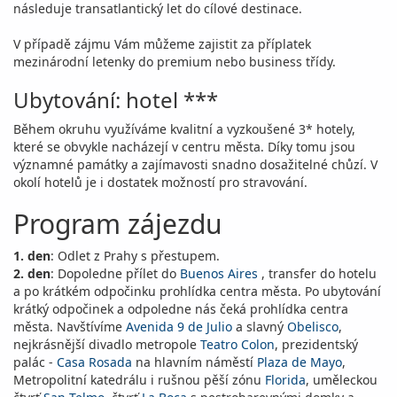
následuje transatlantický let do cílové destinace.
V případě zájmu Vám můžeme zajistit za příplatek
mezinárodní letenky do premium nebo business třídy.
Ubytování: hotel ***
Během okruhu využíváme kvalitní a vyzkoušené 3* hotely,
které se obvykle nacházejí v centru města. Díky tomu jsou
významné památky a zajímavosti snadno dosažitelné chůzí. V
okolí hotelů je i dostatek možností pro stravování.
Program zájezdu
1. den
: Odlet z Prahy s přestupem.
2. den
: Dopoledne přílet do
Buenos Aires
, transfer do hotelu
a po krátkém odpočinku prohlídka centra města. Po ubytování
krátký odpočinek a odpoledne nás čeká prohlídka centra
města. Navštívíme
Avenida 9 de Julio
a slavný
Obelisco
,
nejkrásnější divadlo metropole
Teatro Colon
, prezidentský
palác -
Casa Rosada
na hlavním náměstí
Plaza de Mayo
,
Metropolitní katedrálu i rušnou pěší zónu
Florida
, uměleckou