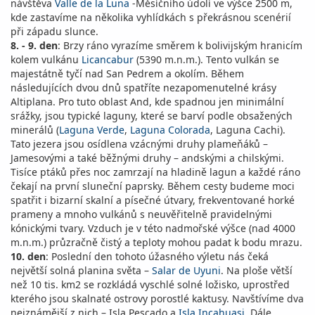
návštěva
Valle de la Luna
-Měsíčního údolí ve výšce 2500 m,
kde zastavíme na několika vyhlídkách s překrásnou scenérií
při západu slunce.
8. - 9. den
: Brzy ráno vyrazíme směrem k bolivijským hranicím
kolem vulkánu
Licancabur
(5390 m.n.m.). Tento vulkán se
majestátně tyčí nad San Pedrem a okolím. Během
následujících dvou dnů spatříte nezapomenutelné krásy
Altiplana. Pro tuto oblast And, kde spadnou jen minimální
srážky, jsou typické laguny, které se barví podle obsažených
minerálů (
Laguna Verde
,
Laguna Colorada
, Laguna Cachi).
Tato jezera jsou osídlena vzácnými druhy plameňáků –
Jamesovými a také běžnými druhy – andskými a chilskými.
Tisíce ptáků přes noc zamrzají na hladině lagun a každé ráno
čekají na první sluneční paprsky. Během cesty budeme moci
spatřit i bizarní skalní a písečné útvary, frekventované horké
prameny a mnoho vulkánů s neuvěřitelně pravidelnými
kónickými tvary. Vzduch je v této nadmořské výšce (nad 4000
m.n.m.) průzračně čistý a teploty mohou padat k bodu mrazu.
10. den
: Poslední den tohoto úžasného výletu nás čeká
největší solná planina světa –
Salar de Uyuni
. Na ploše větší
než 10 tis. km2 se rozkládá vyschlé solné ložisko, uprostřed
kterého jsou skalnaté ostrovy porostlé kaktusy. Navštívíme dva
nejznámější z nich – Isla Pescado a
Isla Incahuasi
. Dále