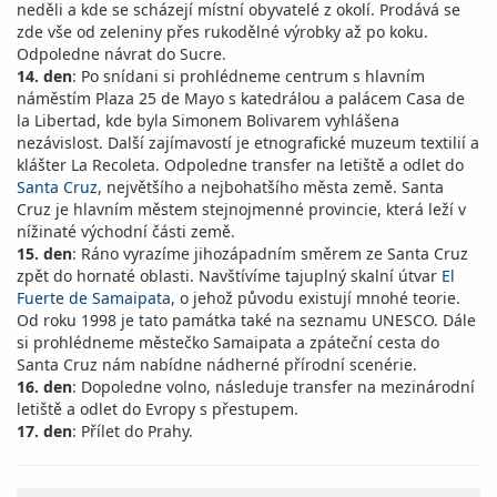
neděli a kde se scházejí místní obyvatelé z okolí. Prodává se
zde vše od zeleniny přes rukodělné výrobky až po koku.
Odpoledne návrat do Sucre.
14. den
: Po snídani si prohlédneme centrum s hlavním
náměstím Plaza 25 de Mayo s katedrálou a palácem Casa de
la Libertad, kde byla Simonem Bolivarem vyhlášena
nezávislost. Další zajímavostí je etnografické muzeum textilií a
klášter La Recoleta. Odpoledne transfer na letiště a odlet do
Santa Cruz
, největšího a nejbohatšího města země. Santa
Cruz je hlavním městem stejnojmenné provincie, která leží v
nížinaté východní části země.
15. den
: Ráno vyrazíme jihozápadním směrem ze Santa Cruz
zpět do hornaté oblasti. Navštívíme tajuplný skalní útvar
El
Fuerte de Samaipata
, o jehož původu existují mnohé teorie.
Od roku 1998 je tato památka také na seznamu UNESCO. Dále
si prohlédneme městečko Samaipata a zpáteční cesta do
Santa Cruz nám nabídne nádherné přírodní scenérie.
16. den
: Dopoledne volno, následuje transfer na mezinárodní
letiště a odlet do Evropy s přestupem.
17. den
: Přílet do Prahy.