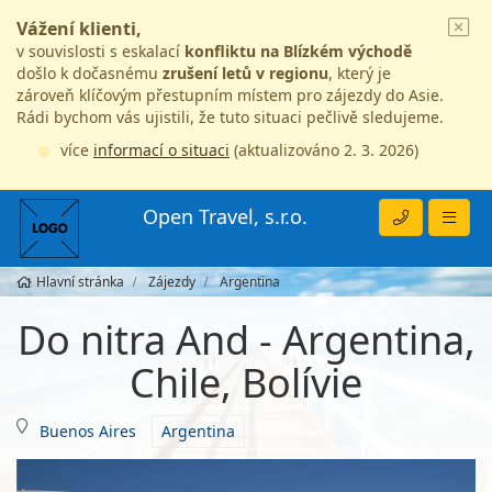
Vážení klienti,
v souvislosti s eskalací
konfliktu na Blízkém východě
došlo k dočasnému
zrušení letů v regionu
, který je
zároveň klíčovým přestupním místem pro zájezdy do Asie.
Rádi bychom vás ujistili, že tuto situaci pečlivě sledujeme.
více
informací o situaci
(aktualizováno 2. 3. 2026)
Open Travel, s.r.o.
Hlavní stránka
Zájezdy
Argentina
Do nitra And - Argentina,
Chile, Bolívie
Buenos Aires
Argentina