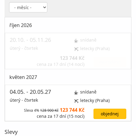
říjen 2026
20.10. - 05.11.26
snídaně
úterý - čtvrtek
letecky (Praha)
123 744 Kč
vyprodáno
cena za 17 dní (14 nocí)
květen 2027
04.05. - 20.05.27
snídaně
úterý - čtvrtek
letecky (Praha)
123 744 Kč
Sleva 4%
128 900 Kč
objednej
cena za 17 dní (15 nocí)
Slevy