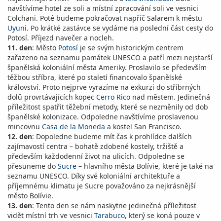
navštívíme hotel ze soli a místní zpracování soli ve vesnici
Colchani. Poté budeme pokračovat napříč Salarem k městu
Uyuni
. Po krátké zastávce se vydáme na poslední část cesty do
Potosí. Příjezd navečer a nocleh.
11. den
: Město
Potosí
je se svým historickým centrem
zařazeno na seznamu památek UNESCO a patří mezi nejstarší
španělská koloniální města Ameriky. Proslavilo se především
těžbou stříbra, které po staletí financovalo španělské
království. Proto nejprve vyrazíme na exkurzi do stříbrných
dolů provrtávajících kopec
Cerro Rico
nad městem. Jedinečná
příležitost spatřit těžební metody, které se nezměnily od dob
španělské kolonizace. Odpoledne navštívíme proslavenou
mincovnu
Casa de la Moneda
a kostel San Francisco.
12. den
: Dopoledne budeme mít čas k prohlídce dalších
zajímavostí centra – bohatě zdobené kostely, tržiště a
především každodenní život na ulicích. Odpoledne se
přesuneme do
Sucre
– hlavního města Bolívie, které je také na
seznamu UNESCO. Díky své koloniální architektuře a
příjemnému klimatu je Sucre považováno za nejkrásnější
město Bolívie.
13. den
: Tento den se nám naskytne jedinečná příležitost
vidět místní trh ve vesnici
Tarabuco
, který se koná pouze v