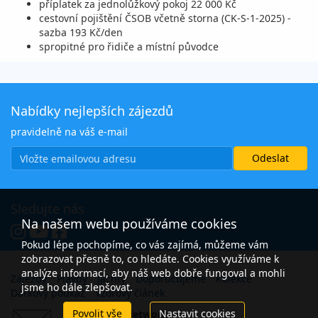
příplatek za jednolůžkový pokoj 22 000 Kč
cestovní pojištění ČSOB včetně storna (CK-S-1-2025) -
sazba 193 Kč/den
spropitné pro řidiče a místní původce
Nabídky nejlepších zájezdů
pravidelně na váš e-mail
Sledujte nás
Na našem webu používáme cookies
Pokud lépe pochopíme, co vás zajímá, můžeme vám
zobrazovat přesně to, co hledáte. Cookies využíváme k
analýze informací, aby náš web dobře fungoval a mohli
Zájezdy
Plavby
Jachty
Doporučujeme
Kolekce
jsme ho dále zlepšovat.
Dárkový poukaz
Vzorový článek
Povolit vše
Nastavit cookies
Open Travel Network