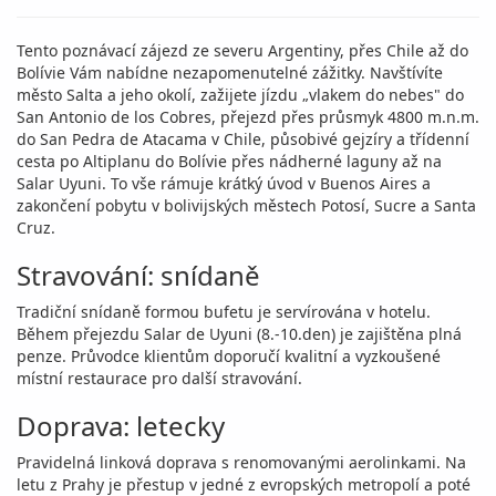
Tento poznávací zájezd ze severu Argentiny, přes Chile až do
Bolívie Vám nabídne nezapomenutelné zážitky. Navštívíte
město Salta a jeho okolí, zažijete jízdu „vlakem do nebes" do
San Antonio de los Cobres, přejezd přes průsmyk 4800 m.n.m.
do San Pedra de Atacama v Chile, působivé gejzíry a třídenní
cesta po Altiplanu do Bolívie přes nádherné laguny až na
Salar Uyuni. To vše rámuje krátký úvod v Buenos Aires a
zakončení pobytu v bolivijských městech Potosí, Sucre a Santa
Cruz.
Stravování: snídaně
Tradiční snídaně formou bufetu je servírována v hotelu.
Během přejezdu Salar de Uyuni (8.-10.den) je zajištěna plná
penze. Průvodce klientům doporučí kvalitní a vyzkoušené
místní restaurace pro další stravování.
Doprava: letecky
Pravidelná linková doprava s renomovanými aerolinkami. Na
letu z Prahy je přestup v jedné z evropských metropolí a poté