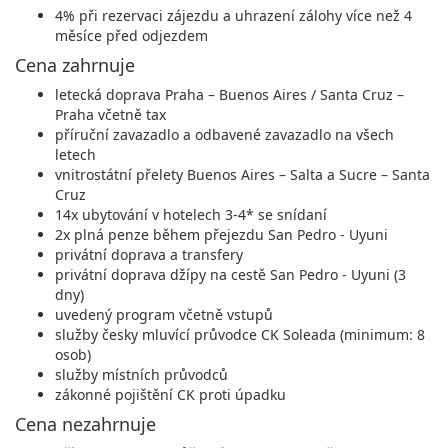
4% při rezervaci zájezdu a uhrazení zálohy více než 4
měsíce před odjezdem
Cena zahrnuje
letecká doprava Praha – Buenos Aires / Santa Cruz –
Praha včetně tax
příruční zavazadlo a odbavené zavazadlo na všech
letech
vnitrostátní přelety Buenos Aires – Salta a Sucre – Santa
Cruz
14x ubytování v hotelech 3-4* se snídaní
2x plná penze během přejezdu San Pedro - Uyuni
privátní doprava a transfery
privátní doprava džípy na cestě San Pedro - Uyuni (3
dny)
uvedený program včetně vstupů
služby česky mluvící průvodce CK Soleada (minimum: 8
osob)
služby místních průvodců
zákonné pojištění CK proti úpadku
Cena nezahrnuje