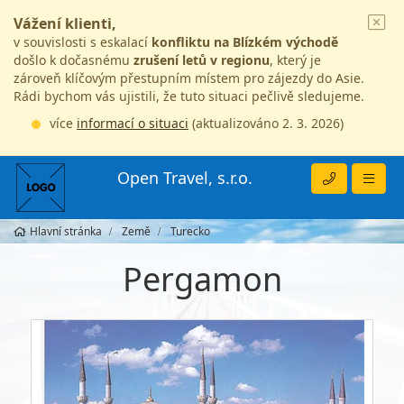
Vážení klienti,
v souvislosti s eskalací
konfliktu na Blízkém východě
došlo k dočasnému
zrušení letů v regionu
, který je
zároveň klíčovým přestupním místem pro zájezdy do Asie.
Rádi bychom vás ujistili, že tuto situaci pečlivě sledujeme.
více
informací o situaci
(aktualizováno 2. 3. 2026)
Open Travel, s.r.o.
Hlavní stránka
Země
Turecko
Pergamon