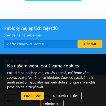
Nabídky nejlepších zájezdů
pravidelně na váš e-mail
Sledujte nás
Na našem webu používáme cookies
Pokud lépe pochopíme, co vás zajímá, můžeme vám
zobrazovat přesně to, co hledáte. Cookies využíváme k
analýze informací, aby náš web dobře fungoval a mohli
Zájezdy
Plavby
Jachty
Doporučujeme
Kolekce
jsme ho dále zlepšovat.
Dárkový poukaz
Vzorový článek
Povolit vše
Nastavit cookies
Open Travel Network
nám. 14 října, 15000 Praha
Odmítnout