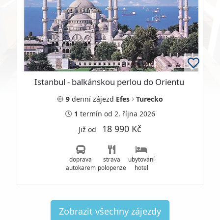
Istanbul - balkánskou perlou do Orientu
9
denní
zájezd
Efes
Turecko
1
termín
od 2. října 2026
18 990 Kč
Již od
doprava
strava
ubytování
autokarem
polopenze
hotel
Zobrazit všechny zájezdy