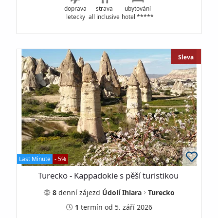
doprava
strava
ubytování
letecky
all inclusive
hotel *****
Sleva
Last Minute
- 5%
Turecko - Kappadokie s pěší turistikou
8
denní
zájezd
Údolí Ihlara
Turecko
1
termín
od 5. září 2026