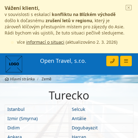
Vážení klienti,
v souvislosti s eskalací
konfliktu na Blízkém východě
došlo k dočasnému
zrušení letů v regionu
, který je
zároveň klíčovým přestupním místem pro zájezdy do Asie.
Rádi bychom vás ujistili, že tuto situaci pečlivě sledujeme.
více
informací o situaci
(aktualizováno 2. 3. 2026)
Open Travel, s.r.o.
Hlavní stránka
Země
Turecko
Istanbul
Selcuk
Izmir (Smyrna)
Antálie
Didim
Dogubayazit
Ankara
Harran