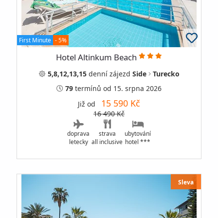
First Minute
- 5%
Hotel Altinkum Beach
5,8,12,13,15
denní
zájezd
Side
Turecko
79
termínů
od 15. srpna 2026
15 590 Kč
Již od
16 490 Kč
doprava
strava
ubytování
letecky
all inclusive
hotel ***
Sleva