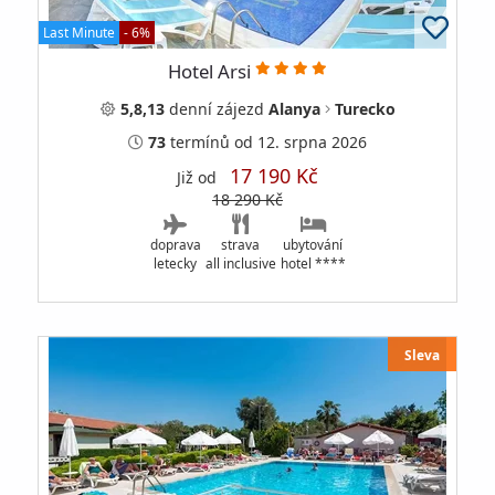
Last Minute
- 6%
Hotel Arsi
5,8,13
denní
zájezd
Alanya
Turecko
73
termínů
od 12. srpna 2026
17 190 Kč
Již od
18 290 Kč
doprava
strava
ubytování
letecky
all inclusive
hotel ****
Sleva