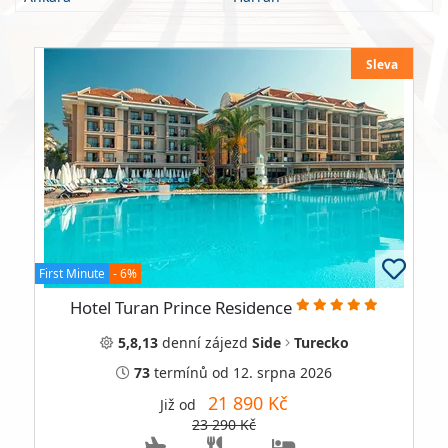
Sleva
First Minute
- 6%
Hotel Turan Prince Residence
5,8,13
denní
zájezd
Side
Turecko
73
termínů
od 12. srpna 2026
21 890 Kč
Již od
23 290 Kč