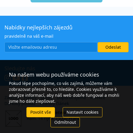
Nabídky nejlepších zájezdů
pravidelně na váš e-mail
Sledujte nás
Na našem webu používáme cookies
Pokud lépe pochopíme, co vás zajímá, můžeme vám
zobrazovat přesně to, co hledáte. Cookies využíváme k
analýze informací, aby náš web dobře fungoval a mohli
Zájezdy
Plavby
Jachty
Doporučujeme
Kolekce
jsme ho dále zlepšovat.
Dárkový poukaz
Vzorový článek
Povolit vše
Nastavit cookies
Open Travel Network
nám. 14 října, 15000 Praha
Odmítnout