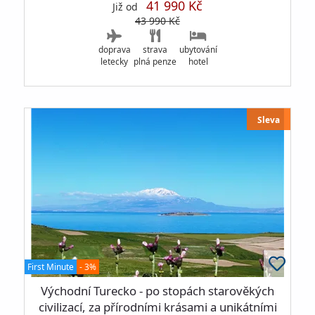
41 990 Kč
Již od
43 990 Kč
doprava
strava
ubytování
letecky
plná penze
hotel
Sleva
First Minute
- 3%
Východní Turecko - po stopách starověkých
civilizací, za přírodními krásami a unikátními