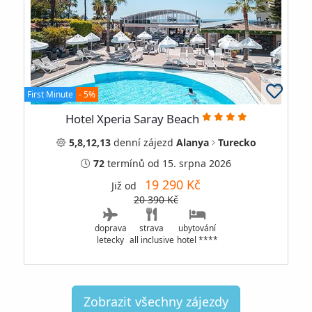
First Minute
- 5%
Hotel Xperia Saray Beach
5,8,12,13
denní
zájezd
Alanya
Turecko
72
termínů
od 15. srpna 2026
19 290 Kč
Již od
20 390 Kč
doprava
strava
ubytování
letecky
all inclusive
hotel ****
Zobrazit všechny zájezdy