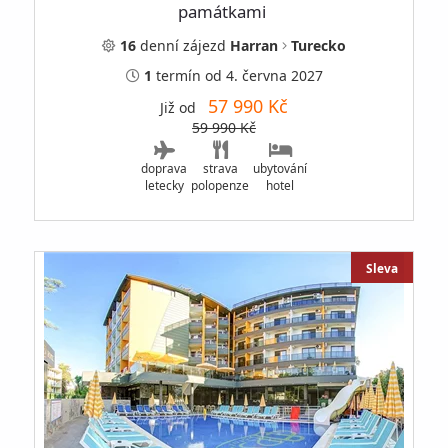
památkami
16
denní
zájezd
Harran
Turecko
1
termín
od 4. června 2027
57 990 Kč
Již od
59 990 Kč
doprava
strava
ubytování
letecky
polopenze
hotel
Sleva