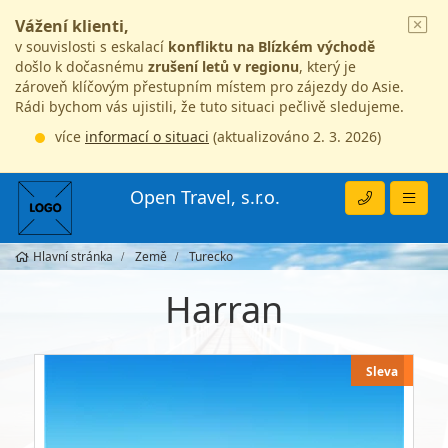
Vážení klienti,
v souvislosti s eskalací
konfliktu na Blízkém východě
došlo k dočasnému
zrušení letů v regionu
, který je
zároveň klíčovým přestupním místem pro zájezdy do Asie.
Rádi bychom vás ujistili, že tuto situaci pečlivě sledujeme.
více
informací o situaci
(aktualizováno 2. 3. 2026)
Open Travel, s.r.o.
Hlavní stránka
Země
Turecko
Harran
Sleva