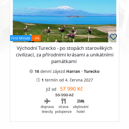
First Minute
- 3%
Východní Turecko - po stopách starověkých
civilizací, za přírodními krásami a unikátními
památkami
16
denní
zájezd
Harran
Turecko
1
termín
od 4. června 2027
57 990 Kč
Již od
59 990 Kč
doprava
strava
ubytování
letecky
polopenze
hotel