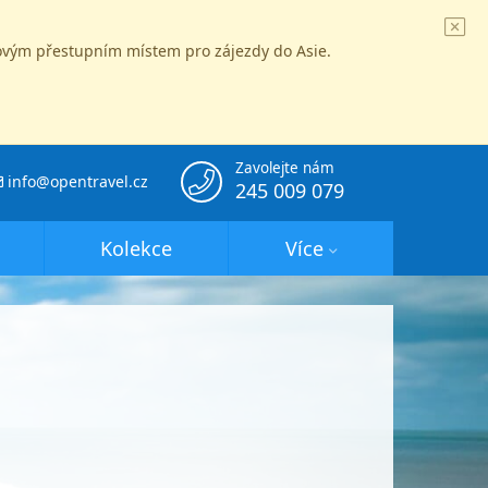
íčovým přestupním místem pro zájezdy do Asie.
Zavolejte nám
info@opentravel.cz
245 009 079
Kolekce
Více