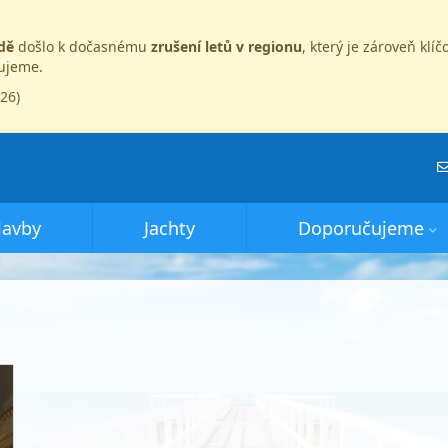
dě
došlo k dočasnému
zrušení letů v regionu
, který je zároveň kl
dujeme.
026)
lavby
Jachty
Doporučujeme