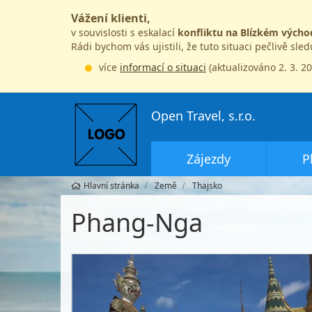
Vážení klienti,
v souvislosti s eskalací
konfliktu na Blízkém výcho
Rádi bychom vás ujistili, že tuto situaci pečlivě sle
více
informací o situaci
(aktualizováno 2. 3. 2
Open Travel, s.r.o.
Zájezdy
P
Hlavní stránka
Země
Thajsko
Phang-Nga