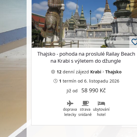
Thajsko - pohoda na proslulé Railay Beach
na Krabi s výletem do džungle
12
denní
zájezd
Krabi
Thajsko
1
termín
od 6. listopadu 2026
58 990 Kč
Již od
doprava
strava
ubytování
letecky
snídaně
hotel