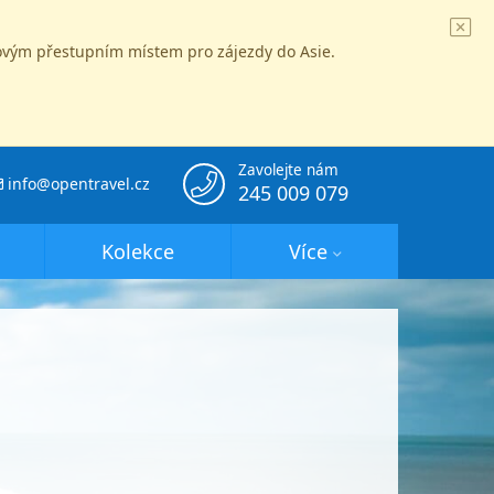
íčovým přestupním místem pro zájezdy do Asie.
Zavolejte nám
info@opentravel.cz
245 009 079
Kolekce
Více