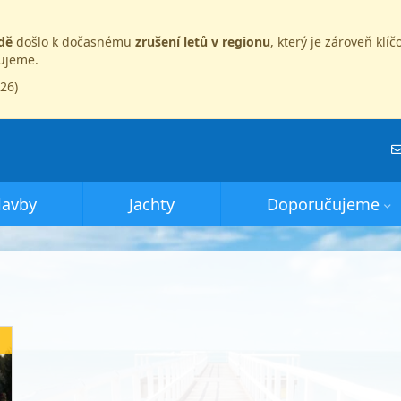
dě
došlo k dočasnému
zrušení letů v regionu
, který je zároveň kl
dujeme.
026)
lavby
Jachty
Doporučujeme