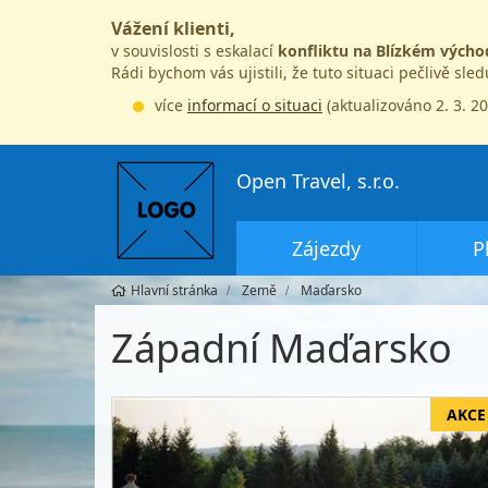
Vážení klienti,
v souvislosti s eskalací
konfliktu na Blízkém výcho
Rádi bychom vás ujistili, že tuto situaci pečlivě sle
více
informací o situaci
(aktualizováno 2. 3. 2
Open Travel, s.r.o.
Zájezdy
P
Hlavní stránka
Země
Maďarsko
Západní Maďarsko