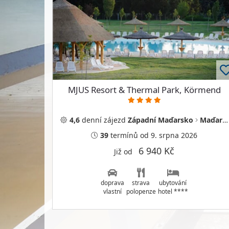
MJUS Resort & Thermal Park, Körmend
4,6
denní
zájezd
Západní Maďarsko
Maďarsko
39
termínů
od 9. srpna 2026
6 940 Kč
Již od
doprava
strava
ubytování
vlastní
polopenze
hotel ****