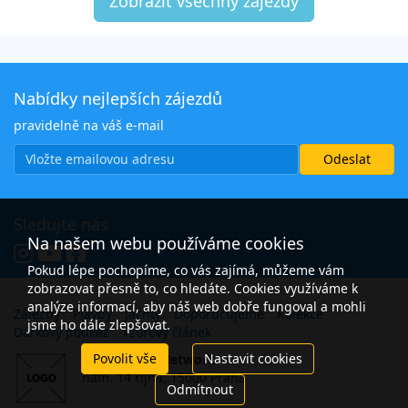
Zobrazit všechny zájezdy
Nabídky nejlepších zájezdů
pravidelně na váš e-mail
Sledujte nás
Na našem webu používáme cookies
Pokud lépe pochopíme, co vás zajímá, můžeme vám
zobrazovat přesně to, co hledáte. Cookies využíváme k
analýze informací, aby náš web dobře fungoval a mohli
Zájezdy
Plavby
Jachty
Doporučujeme
Kolekce
jsme ho dále zlepšovat.
Dárkový poukaz
Vzorový článek
Povolit vše
Nastavit cookies
Open Travel Network
nám. 14 října, 15000 Praha
Odmítnout