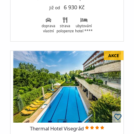
6 930 Kč
Již od
doprava
strava
ubytování
vlastní
polopenze
hotel ****
Thermal Hotel Visegrád