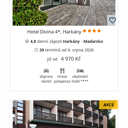
Hotel Divina 4*, Harkány
4,8
denní
zájezd
Harkány
Maďarsko
39
termínů
od 6. srpna 2026
4 970 Kč
Již od
doprava
strava
ubytování
vlastní
polopenze
hotel ****