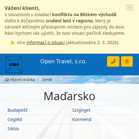
Vážení klienti,
v souvislosti s eskalací
konfliktu na Blízkém východě
došlo k dočasnému
zrušení letů v regionu
, který je
zároveň klíčovým přestupním místem pro zájezdy do Asie.
Rádi bychom vás ujistili, že tuto situaci pečlivě sledujeme.
více
informací o situaci
(aktualizováno 2. 3. 2026)
Open Travel, s.r.o.
Hlavní stránka
Země
Maďarsko
Budapešť
Szigliget
Cegléd
Körmend
Siklós