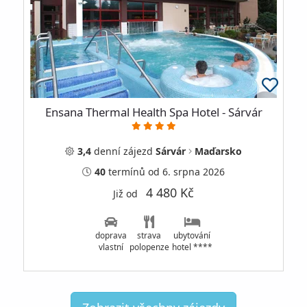
Ensana Thermal Health Spa Hotel - Sárvár
3,4
denní
zájezd
Sárvár
Maďarsko
40
termínů
od 6. srpna 2026
4 480 Kč
Již od
doprava
strava
ubytování
vlastní
polopenze
hotel ****