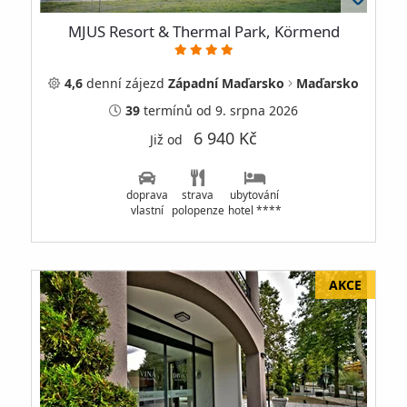
MJUS Resort & Thermal Park, Körmend
4,6
denní
zájezd
Západní Maďarsko
Maďarsko
39
termínů
od 9. srpna 2026
6 940 Kč
Již od
doprava
strava
ubytování
vlastní
polopenze
hotel ****