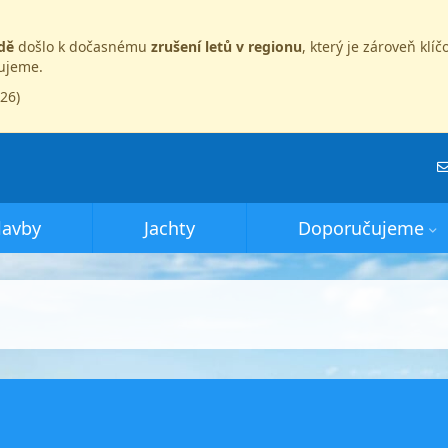
dě
došlo k dočasnému
zrušení letů v regionu
, který je zároveň kl
dujeme.
026)
lavby
Jachty
Doporučujeme