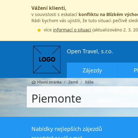
Vážení klienti,
v souvislosti s eskalací
konfliktu na Blízkém výcho
Rádi bychom vás ujistili, že tuto situaci pečlivě sle
více
informací o situaci
(aktualizováno 2. 3. 2
Open Travel, s.r.o.
Zájezdy
P
Hlavní stránka
Země
Itálie
Piemonte
Nabídky nejlepších zájezdů
pravidelně na váš e-mail