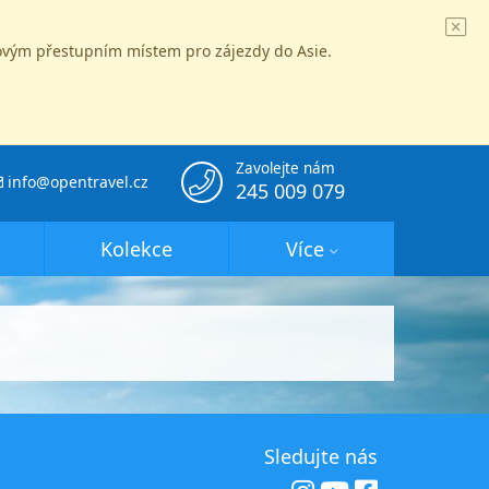
íčovým přestupním místem pro zájezdy do Asie.
Zavolejte nám
info@opentravel.cz
245 009 079
Kolekce
Více
Sledujte nás