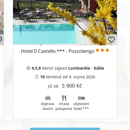
Hotel Il Castello *** - Pozzolengo
4,5,8
denní
zájezd
Lombardie
Itálie
18
termínů
od 9. srpna 2026
5 900 Kč
Již od
doprava
strava
ubytování
vlastní
polopenze
hotel ***