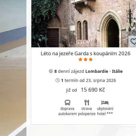
Léto na jezeře Garda s koupáním 2026
8
denní
zájezd
Lombardie
Itálie
1
termín
od 23. srpna 2026
15 690 Kč
Již od
doprava
strava
ubytování
autokarem
polopenze
hotel ***