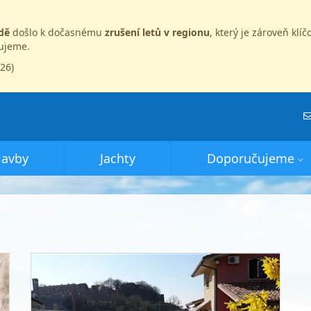
dě
došlo k dočasnému
zrušení letů v regionu
, který je zároveň kl
dujeme.
026)
lavby
Jachty
Doporučujeme