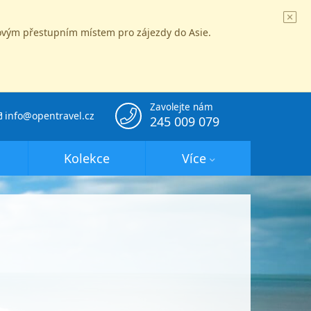
íčovým přestupním místem pro zájezdy do Asie.
Zavolejte nám
info@opentravel.cz
245 009 079
Kolekce
Více