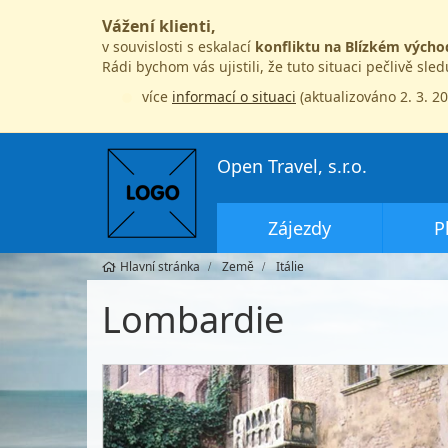
Vážení klienti,
v souvislosti s eskalací
konfliktu na Blízkém výcho
Rádi bychom vás ujistili, že tuto situaci pečlivě sle
více
informací o situaci
(aktualizováno 2. 3. 2
Open Travel, s.r.o.
Zájezdy
P
Hlavní stránka
Země
Itálie
Lombardie