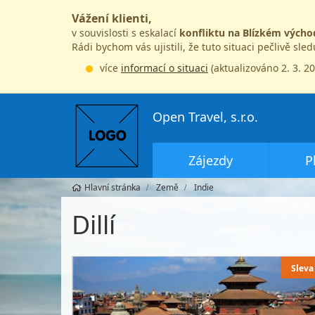
Vážení klienti,
v souvislosti s eskalací
konfliktu na Blízkém výcho
Rádi bychom vás ujistili, že tuto situaci pečlivě sle
více
informací o situaci
(aktualizováno 2. 3. 2
Open Travel, s.r.o.
Zájezdy
P
Hlavní stránka
Země
Indie
Dillí
Sleva