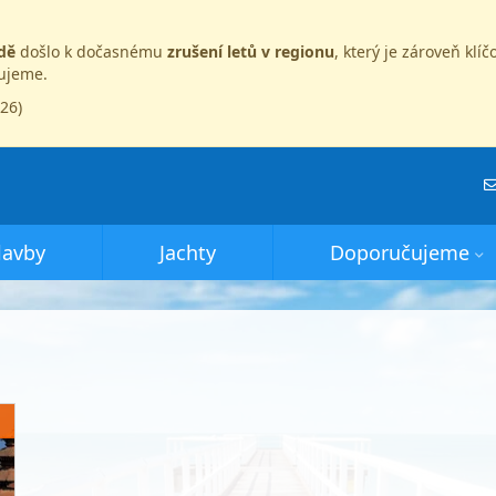
dě
došlo k dočasnému
zrušení letů v regionu
, který je zároveň kl
dujeme.
026)
lavby
Jachty
Doporučujeme