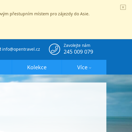
íčovým přestupním místem pro zájezdy do Asie.
Zavolejte nám
info@opentravel.cz
245 009 079
Kolekce
Více