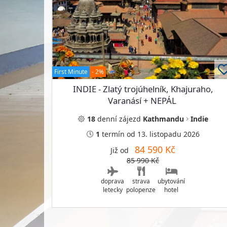
First Minute
- 2%
INDIE - Zlatý trojúhelník, Khajuraho,
Varanásí + NEPÁL
18
denní
zájezd
Kathmandu
Indie
1
termín
od 13. listopadu 2026
84 590 Kč
Již od
85 990 Kč
doprava
strava
ubytování
letecky
polopenze
hotel