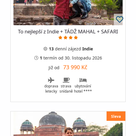
To nejlepší z Indie + TÁDŽ MAHAL + SAFARI
13
denní
zájezd
Indie
1
termín
od 30. listopadu 2026
73 990 Kč
Již od
doprava
strava
ubytování
letecky
snídaně
hotel ****
Sleva