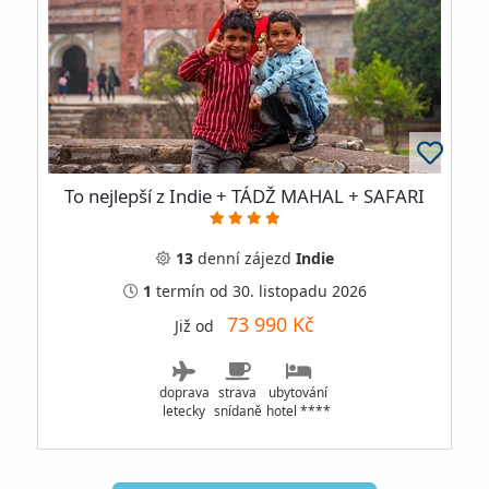
To nejlepší z Indie + TÁDŽ MAHAL + SAFARI
13
denní
zájezd
Indie
1
termín
od 30. listopadu 2026
73 990 Kč
Již od
doprava
strava
ubytování
letecky
snídaně
hotel ****