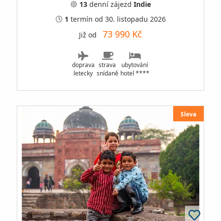
13
denní
zájezd
Indie
1
termín
od 30. listopadu 2026
73 990 Kč
Již od
doprava
strava
ubytování
letecky
snídaně
hotel ****
Sleva