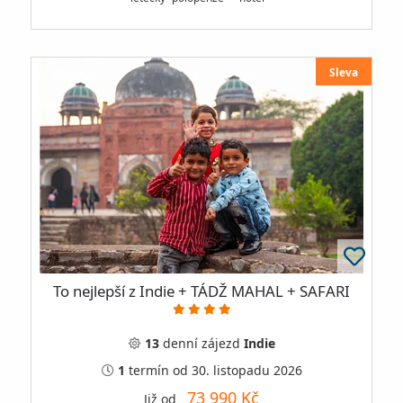
Sleva
To nejlepší z Indie + TÁDŽ MAHAL + SAFARI
13
denní
zájezd
Indie
1
termín
od 30. listopadu 2026
73 990 Kč
Již od