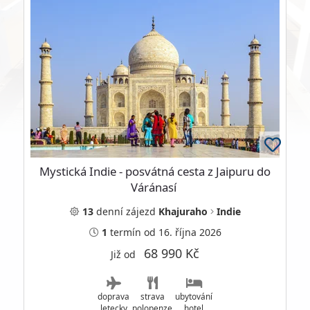
Mystická Indie - posvátná cesta z Jaipuru do
Váránasí
13
denní
zájezd
Khajuraho
Indie
1
termín
od 16. října 2026
68 990 Kč
Již od
doprava
strava
ubytování
letecky
polopenze
hotel