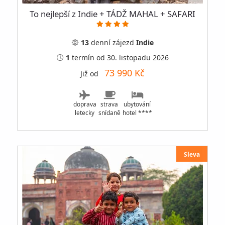
To nejlepší z Indie + TÁDŽ MAHAL + SAFARI
13
denní
zájezd
Indie
1
termín
od 30. listopadu 2026
73 990 Kč
Již od
doprava
strava
ubytování
letecky
snídaně
hotel ****
Sleva