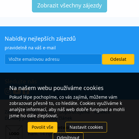
Zobrazit všechny zájezdy
Nabídky nejlepších zájezdů
pravidelně na váš e-mail
Sledujte nás
Na našem webu používáme cookies
Pokud lépe pochopíme, co vás zajímá, můžeme vám
zobrazovat přesně to, co hledáte. Cookies využíváme k
analýze informací, aby náš web dobře fungoval a mohli
Zájezdy
Plavby
Jachty
Doporučujeme
Kolekce
jsme ho dále zlepšovat.
Dárkový poukaz
Vzorový článek
Povolit vše
Nastavit cookies
Open Travel Network
nám. 14 října, 15000 Praha
Odmítnout