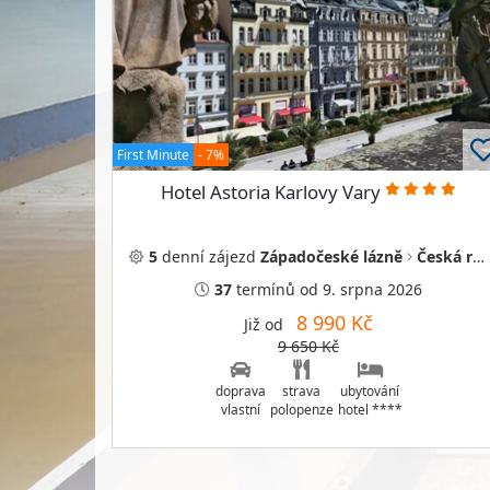
First Minute
- 7%
Hotel Astoria Karlovy Vary
5
denní
zájezd
Západočeské lázně
Česká republika
37
termínů
od 9. srpna 2026
8 990 Kč
Již od
9 650 Kč
doprava
strava
ubytování
vlastní
polopenze
hotel ****