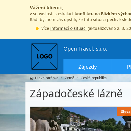
Vážení klienti,
v souvislosti s eskalací
konfliktu na Blízkém výcho
Rádi bychom vás ujistili, že tuto situaci pečlivě sle
více
informací o situaci
(aktualizováno 2. 3. 2
Open Travel, s.r.o.
Zájezdy
P
Hlavní stránka
Země
Česká republika
Západočeské lázně
Sleva