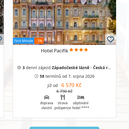
First Minute
- 3%
Hotel Pacifik
3
denní
zájezd
Západočeské lázně
Česká republika
58
termínů
od 7. srpna 2026
6 570 Kč
Již od
6 790 Kč
doprava
strava
ubytování
vlastní
polopenze
hotel ****