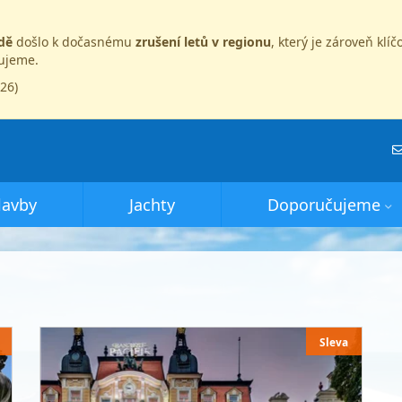
dě
došlo k dočasnému
zrušení letů v regionu
, který je zároveň kl
dujeme.
026)
lavby
Jachty
Doporučujeme
Sleva