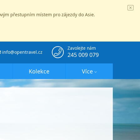
íčovým přestupním místem pro zájezdy do Asie.
Zavolejte nám
info@opentravel.cz
245 009 079
Kolekce
Více