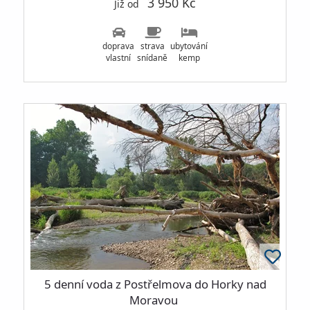
3 950 Kč
Již od
doprava
strava
ubytování
vlastní
snídaně
kemp
5 denní voda z Postřelmova do Horky nad
Moravou