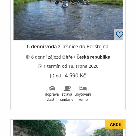
6 denní voda z Tršnice do Perštejna
6
denní
zájezd
Ohře
Česká republika
1
termín
od 18. srpna 2026
4 590 Kč
Již od
doprava
strava
ubytování
vlastní
snídaně
kemp