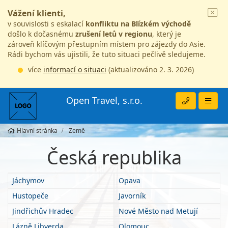
Vážení klienti,
v souvislosti s eskalací
konfliktu na Blízkém východě
došlo k dočasnému
zrušení letů v regionu
, který je
zároveň klíčovým přestupním místem pro zájezdy do Asie.
Rádi bychom vás ujistili, že tuto situaci pečlivě sledujeme.
více
informací o situaci
(aktualizováno 2. 3. 2026)
Open Travel, s.r.o.
Hlavní stránka
Země
Česká republika
Jáchymov
Opava
Hustopeče
Javorník
Jindřichův Hradec
Nové Město nad Metují
Lázně Libverda
Olomouc