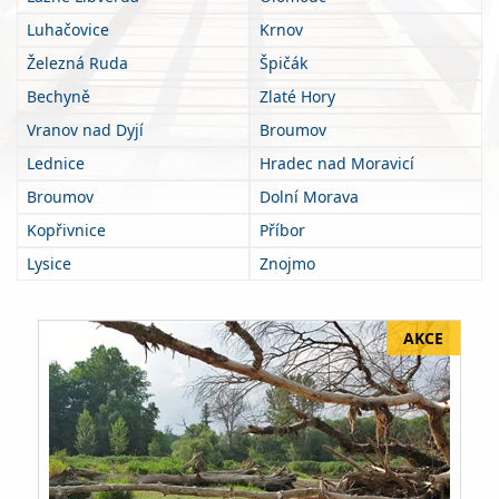
Luhačovice
Krnov
Železná Ruda
Špičák
Bechyně
Zlaté Hory
Vranov nad Dyjí
Broumov
Lednice
Hradec nad Moravicí
Broumov
Dolní Morava
Kopřivnice
Příbor
Lysice
Znojmo