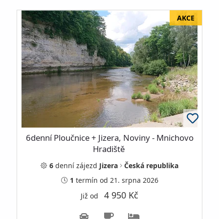
6denní Ploučnice + Jizera, Noviny - Mnichovo
Hradiště
6
denní
zájezd
Jizera
Česká republika
1
termín
od 21. srpna 2026
4 950 Kč
Již od