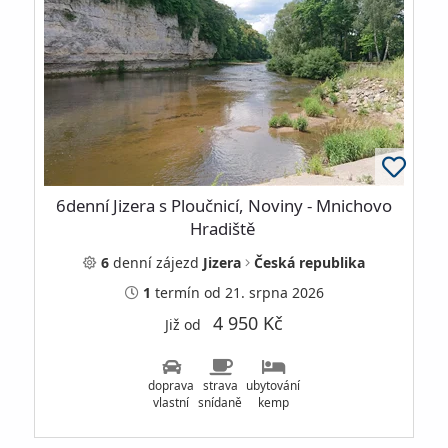
6denní Jizera s Ploučnicí, Noviny - Mnichovo
Hradiště
6
denní
zájezd
Jizera
Česká republika
1
termín
od 21. srpna 2026
4 950 Kč
Již od
doprava
strava
ubytování
vlastní
snídaně
kemp