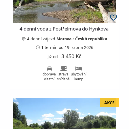
4 denní voda z Postřelmova do Hynkova
4
denní
zájezd
Morava
Česká republika
1
termín
od 19. srpna 2026
3 450 Kč
Již od
doprava
strava
ubytování
vlastní
snídaně
kemp