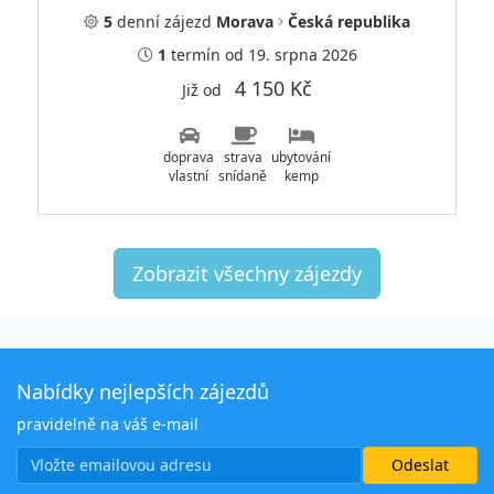
5
denní
zájezd
Morava
Česká republika
1
termín
od 19. srpna 2026
4 150 Kč
Již od
doprava
strava
ubytování
vlastní
snídaně
kemp
Zobrazit všechny zájezdy
Nabídky nejlepších zájezdů
pravidelně na váš e-mail