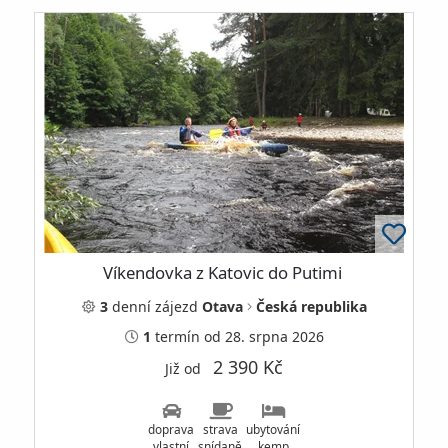
Víkendovka z Katovic do Putimi
3
denní
zájezd
Otava
Česká republika
1
termín
od 28. srpna 2026
2 390 Kč
Již od
doprava
strava
ubytování
vlastní
snídaně
kemp