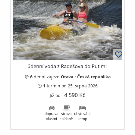
6denní voda z Radešova do Putimi
6
denní
zájezd
Otava
Česká republika
1
termín
od 25. srpna 2026
4 590 Kč
Již od
doprava
strava
ubytování
vlastní
snídaně
kemp