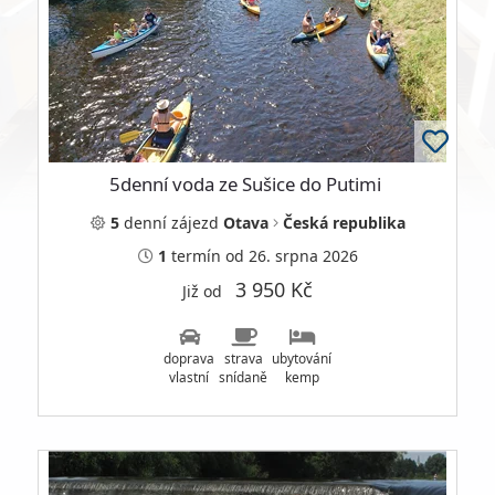
5denní voda ze Sušice do Putimi
5
denní
zájezd
Otava
Česká republika
1
termín
od 26. srpna 2026
3 950 Kč
Již od
doprava
strava
ubytování
vlastní
snídaně
kemp