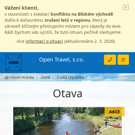
Vážení klienti,
v souvislosti s eskalací
konfliktu na Blízkém východě
došlo k dočasnému
zrušení letů v regionu
, který je
zároveň klíčovým přestupním místem pro zájezdy do Asie.
Rádi bychom vás ujistili, že tuto situaci pečlivě sledujeme.
více
informací o situaci
(aktualizováno 2. 3. 2026)
Open Travel, s.r.o.
Hlavní stránka
Země
Česká republika
Otava