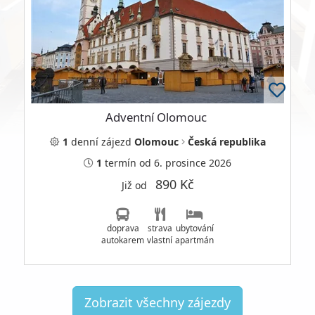
Adventní Olomouc
1
denní
zájezd
Olomouc
Česká republika
1
termín
od 6. prosince 2026
890 Kč
Již od
doprava
strava
ubytování
autokarem
vlastní
apartmán
Zobrazit všechny zájezdy