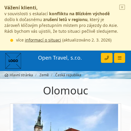
Vážení klienti,
v souvislosti s eskalací
konfliktu na Blízkém východě
došlo k dočasnému
zrušení letů v regionu
, který je
zároveň klíčovým přestupním místem pro zájezdy do Asie.
Rádi bychom vás ujistili, že tuto situaci pečlivě sledujeme.
více
informací o situaci
(aktualizováno 2. 3. 2026)
Open Travel, s.r.o.
Hlavní stránka
Země
Česká republika
Olomouc