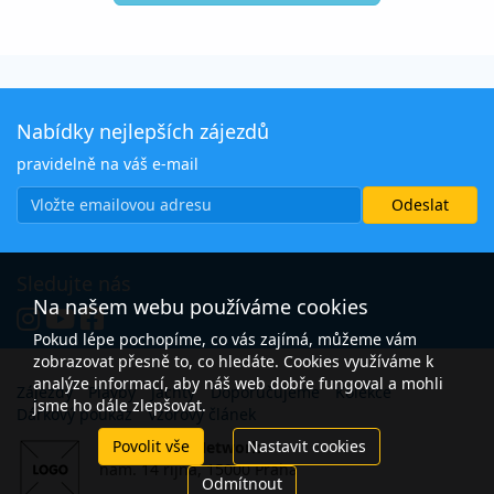
Nabídky nejlepších zájezdů
pravidelně na váš e-mail
Sledujte nás
Na našem webu používáme cookies
Pokud lépe pochopíme, co vás zajímá, můžeme vám
zobrazovat přesně to, co hledáte. Cookies využíváme k
analýze informací, aby náš web dobře fungoval a mohli
Zájezdy
Plavby
Jachty
Doporučujeme
Kolekce
jsme ho dále zlepšovat.
Dárkový poukaz
Vzorový článek
Povolit vše
Nastavit cookies
Open Travel Network
nám. 14 října, 15000 Praha
Odmítnout