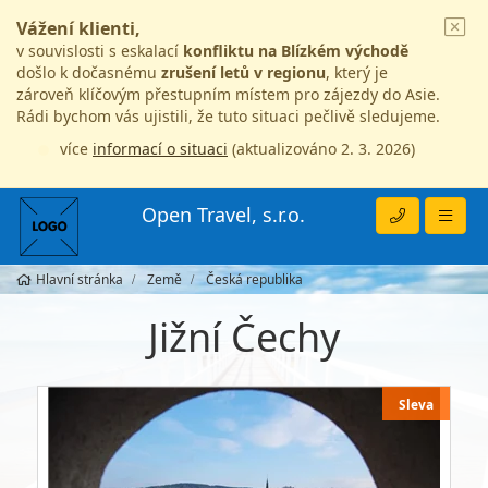
Vážení klienti,
v souvislosti s eskalací
konfliktu na Blízkém východě
došlo k dočasnému
zrušení letů v regionu
, který je
zároveň klíčovým přestupním místem pro zájezdy do Asie.
Rádi bychom vás ujistili, že tuto situaci pečlivě sledujeme.
více
informací o situaci
(aktualizováno 2. 3. 2026)
Open Travel, s.r.o.
Hlavní stránka
Země
Česká republika
Jižní Čechy
Sleva