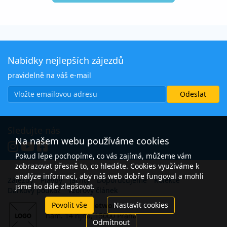
Nabídky nejlepších zájezdů
pravidelně na váš e-mail
Sledujte nás
Na našem webu používáme cookies
Pokud lépe pochopíme, co vás zajímá, můžeme vám
zobrazovat přesně to, co hledáte. Cookies využíváme k
analýze informací, aby náš web dobře fungoval a mohli
Zájezdy
Plavby
Jachty
Doporučujeme
Kolekce
jsme ho dále zlepšovat.
Dárkový poukaz
Vzorový článek
Povolit vše
Nastavit cookies
Open Travel Network
nám. 14 října, 15000 Praha
Odmítnout