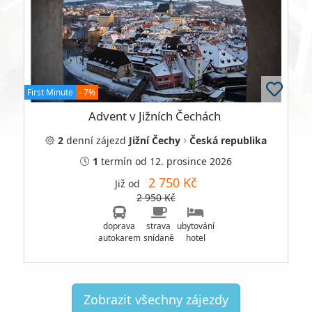
First Minute
- 7%
Advent v Jižních Čechách
2
denní
zájezd
Jižní Čechy
Česká republika
1
termín
od 12. prosince 2026
2 750 Kč
Již od
2 950 Kč
doprava
strava
ubytování
autokarem
snídaně
hotel
Zobrazit všechny zájezdy