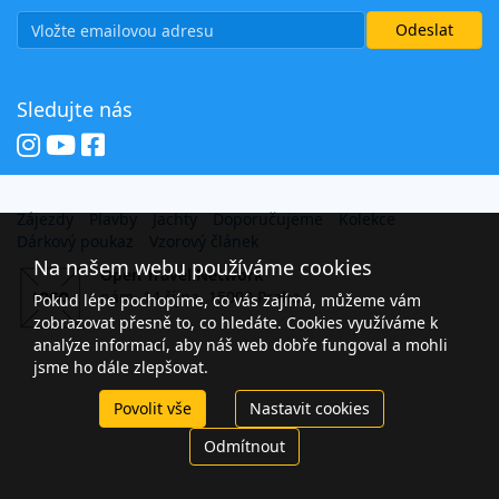
Sledujte nás
Zájezdy
Plavby
Jachty
Doporučujeme
Kolekce
Dárkový poukaz
Vzorový článek
Na našem webu používáme cookies
Open Travel Network
nám. 14 října, 15000 Praha
Pokud lépe pochopíme, co vás zajímá, můžeme vám
zobrazovat přesně to, co hledáte. Cookies využíváme k
analýze informací, aby náš web dobře fungoval a mohli
jsme ho dále zlepšovat.
Povolit vše
Nastavit cookies
Odmítnout