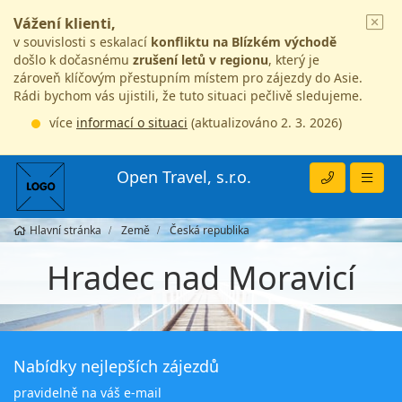
Vážení klienti,
v souvislosti s eskalací
konfliktu na Blízkém východě
došlo k dočasnému
zrušení letů v regionu
, který je
zároveň klíčovým přestupním místem pro zájezdy do Asie.
Rádi bychom vás ujistili, že tuto situaci pečlivě sledujeme.
více
informací o situaci
(aktualizováno 2. 3. 2026)
Open Travel, s.r.o.
Hlavní stránka
Země
Česká republika
Hradec nad Moravicí
Nabídky nejlepších zájezdů
pravidelně na váš e-mail