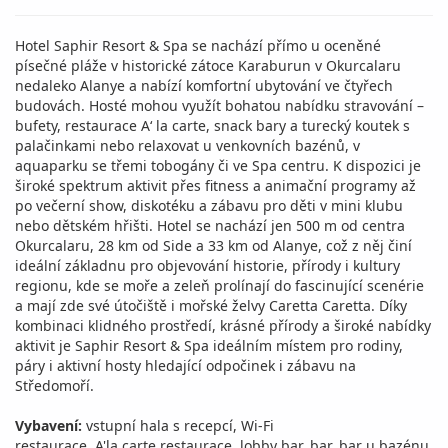
Hotel Saphir Resort & Spa se nachází přímo u oceněné
písečné pláže v historické zátoce Karaburun v Okurcalaru
nedaleko Alanye a nabízí komfortní ubytování ve čtyřech
budovách. Hosté mohou využít bohatou nabídku stravování –
bufety, restaurace A‘ la carte, snack bary a turecký koutek s
palačinkami nebo relaxovat u venkovních bazénů, v
aquaparku se třemi tobogány či ve Spa centru. K dispozici je
široké spektrum aktivit přes fitness a animační programy až
po večerní show, diskotéku a zábavu pro děti v mini klubu
nebo dětském hřišti. Hotel se nachází jen 500 m od centra
Okurcalaru, 28 km od Side a 33 km od Alanye, což z něj činí
ideální základnu pro objevování historie, přírody i kultury
regionu, kde se moře a zeleň prolínají do fascinující scenérie
a mají zde své útočiště i mořské želvy Caretta Caretta. Díky
kombinaci klidného prostředí, krásné přírody a široké nabídky
aktivit je Saphir Resort & Spa ideálním místem pro rodiny,
páry i aktivní hosty hledající odpočinek i zábavu na
Středomoří.
Vybavení:
vstupní hala s recepcí, Wi-Fi
restaurace, A'la carte restaurace, lobby bar, bar, bar u bazénu,