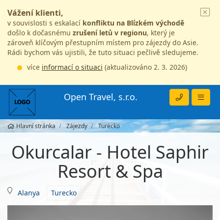
Vážení klienti,
v souvislosti s eskalací
konfliktu na Blízkém východě
došlo k dočasnému
zrušení letů v regionu
, který je
zároveň klíčovým přestupním místem pro zájezdy do Asie.
Rádi bychom vás ujistili, že tuto situaci pečlivě sledujeme.
více
informací o situaci
(aktualizováno 2. 3. 2026)
Open Travel, s.r.o.
Hlavní stránka
Zájezdy
Turecko
Okurcalar - Hotel Saphir
Resort & Spa
Alanya
Turecko