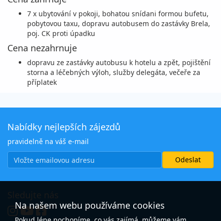
pátek - neděle
autokarem
7 x ubytování v pokoji, bohatou snídani formou bufetu,
31 150 Kč
pobytovou taxu, dopravu autobusem do zastávky Brela,
vyprodáno
cena za 10 dní (7 nocí)
poj. CK proti úpadku
Cena nezahrnuje
11.09. - 20.09.26
vlastní
pátek - neděle
autokarem
dopravu ze zastávky autobusu k hotelu a zpět, pojištění
storna a léčebných výloh, služby delegáta, večeře za
31 150 Kč
příplatek
objednej
cena za 10 dní (7 nocí)
18.09. - 27.09.26
vlastní
pátek - neděle
autokarem
Nabídky nejlepších zájezdů
28 375 Kč
pravidelně na váš e-mail
vyprodáno
cena za 10 dní (7 nocí)
25.09. - 04.10.26
vlastní
pátek - neděle
autokarem
Sledujte nás
19 385 Kč
vyprodáno
Na našem webu používáme cookies
cena za 10 dní (7 nocí)
Pokud lépe pochopíme, co vás zajímá, můžeme vám