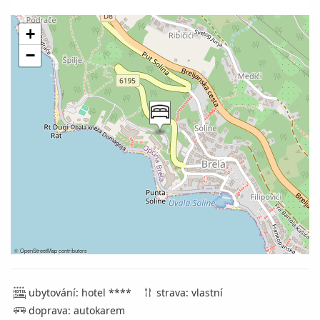
+
−
©
OpenStreetMap
contributors
ubytování: hotel ****
strava: vlastní
doprava: autokarem