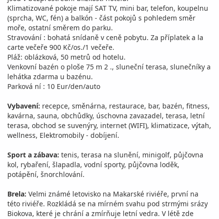
Klimatizované pokoje mají SAT TV, mini bar, telefon, koupelnu
(sprcha, WC, fén) a balkón - část pokojů s pohledem směr
moře, ostatní směrem do parku.
Stravování : bohatá snídaně v ceně pobytu. Za příplatek a la
carte večeře 900 Kč/os./1 večeře.
Pláž: oblázková, 50 metrů od hotelu.
Venkovní bazén o ploše 75 m 2 ., sluneční terasa, slunečníky a
lehátka zdarma u bazénu.
Parková ní : 10 Eur/den/auto
Vybavení:
recepce, směnárna, restaurace, bar, bazén, fitness,
kavárna, sauna, obchůdky, úschovna zavazadel, terasa, letní
terasa, obchod se suvenýry, internet (WIFI), klimatizace, výtah,
wellness, Elektromobily - dobíjení.
Sport a zábava:
tenis, terasa na slunění, minigolf, půjčovna
kol, rybaření, šlapadla, vodní sporty, půjčovna loděk,
potápění, šnorchlování.
Brela:
Velmi známé letovisko na Makarské riviéře, první na
této riviéře. Rozkládá se na mírném svahu pod strmými srázy
Biokova, které je chrání a zmírňuje letní vedra. V létě zde