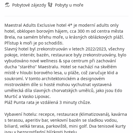
Pobytové zájezdy
Pobyty u moře
Maestral Adults Exclusive hotel 4* je moderní adults only
hotel, obklopen borovým hájem, cca 300 m od centra města
Brela, na samém břehu moře, u krásných oblázkových pláží.
Přístup k moři je po schodišti.
Slavný hotel byl zrekonstruován v letech 2022/2023, všechny
pokoje, interiér, bazén, restaurace byly zrekonstruovány, bylo
vybudováno nové wellness & spa centrum při zachování
ducha "starého" Maestralu. Hotel se nachází na skvělém
místě v hloubi borového lesa, u pláže, což zaručuje klid a
soukromí. V tomto architektonickém a designovém
mistrovském díle si hosté mohou vychutnat vystavená
umělecká díla slavných chorvatských umělců, jako jsou Edo
Murtić a Vasko Lipovac.
Pláž Punta rata je vzdálená 3 minuty chůze.
Vybavení hotelu: recepce, restaurace (klimatizovaná), kavárna
s terasou, aperitiv bar, venkovní bazén se sladkou vodou,
biliard, velká terasa, parkoviště, mini golf. Dva tenisové kurty
jsou v bezprostřední blízkosti hotelu.