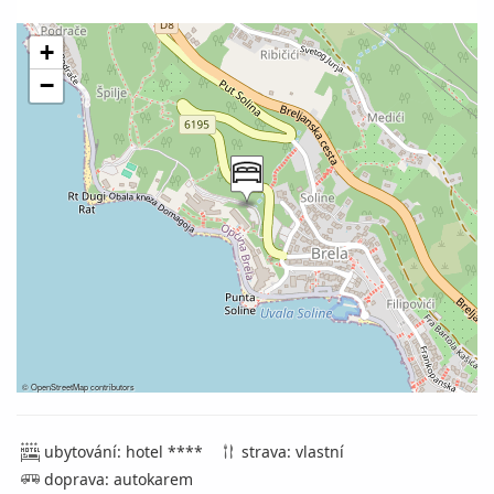
+
−
©
OpenStreetMap
contributors
ubytování: hotel ****
strava: vlastní
doprava: autokarem