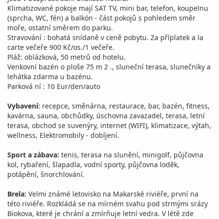
Klimatizované pokoje mají SAT TV, mini bar, telefon, koupelnu
(sprcha, WC, fén) a balkón - část pokojů s pohledem směr
moře, ostatní směrem do parku.
Stravování : bohatá snídaně v ceně pobytu. Za příplatek a la
carte večeře 900 Kč/os./1 večeře.
Pláž: oblázková, 50 metrů od hotelu.
Venkovní bazén o ploše 75 m 2 ., sluneční terasa, slunečníky a
lehátka zdarma u bazénu.
Parková ní : 10 Eur/den/auto
Vybavení:
recepce, směnárna, restaurace, bar, bazén, fitness,
kavárna, sauna, obchůdky, úschovna zavazadel, terasa, letní
terasa, obchod se suvenýry, internet (WIFI), klimatizace, výtah,
wellness, Elektromobily - dobíjení.
Sport a zábava:
tenis, terasa na slunění, minigolf, půjčovna
kol, rybaření, šlapadla, vodní sporty, půjčovna loděk,
potápění, šnorchlování.
Brela:
Velmi známé letovisko na Makarské riviéře, první na
této riviéře. Rozkládá se na mírném svahu pod strmými srázy
Biokova, které je chrání a zmírňuje letní vedra. V létě zde