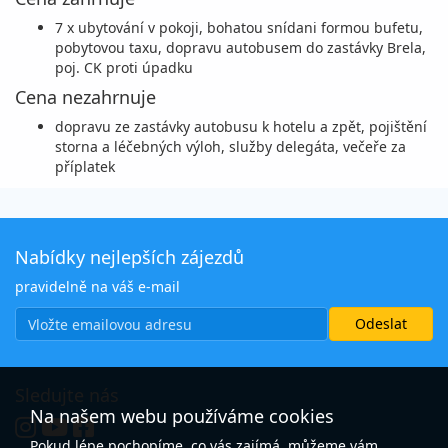
pátek - neděle
autokarem
7 x ubytování v pokoji, bohatou snídani formou bufetu,
31 150 Kč
pobytovou taxu, dopravu autobusem do zastávky Brela,
vyprodáno
cena za 10 dní (7 nocí)
poj. CK proti úpadku
Cena nezahrnuje
11.09. - 20.09.26
vlastní
pátek - neděle
autokarem
dopravu ze zastávky autobusu k hotelu a zpět, pojištění
storna a léčebných výloh, služby delegáta, večeře za
31 150 Kč
příplatek
objednej
cena za 10 dní (7 nocí)
18.09. - 27.09.26
vlastní
pátek - neděle
autokarem
Nabídky nejlepších zájezdů
28 375 Kč
pravidelně na váš e-mail
vyprodáno
cena za 10 dní (7 nocí)
25.09. - 04.10.26
vlastní
pátek - neděle
autokarem
Sledujte nás
19 385 Kč
vyprodáno
Na našem webu používáme cookies
cena za 10 dní (7 nocí)
Pokud lépe pochopíme, co vás zajímá, můžeme vám