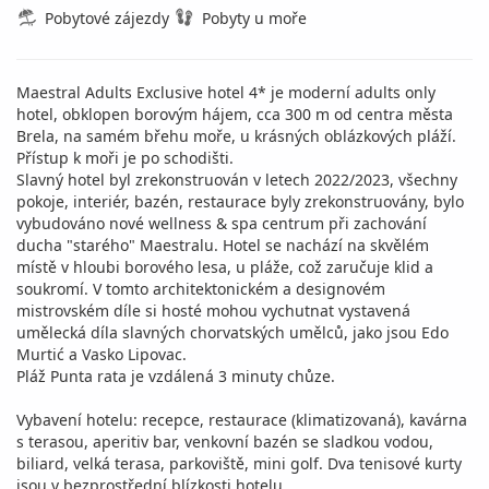
Pobytové zájezdy
Pobyty u moře
Maestral Adults Exclusive hotel 4* je moderní adults only
hotel, obklopen borovým hájem, cca 300 m od centra města
Brela, na samém břehu moře, u krásných oblázkových pláží.
Přístup k moři je po schodišti.
Slavný hotel byl zrekonstruován v letech 2022/2023, všechny
pokoje, interiér, bazén, restaurace byly zrekonstruovány, bylo
vybudováno nové wellness & spa centrum při zachování
ducha "starého" Maestralu. Hotel se nachází na skvělém
místě v hloubi borového lesa, u pláže, což zaručuje klid a
soukromí. V tomto architektonickém a designovém
mistrovském díle si hosté mohou vychutnat vystavená
umělecká díla slavných chorvatských umělců, jako jsou Edo
Murtić a Vasko Lipovac.
Pláž Punta rata je vzdálená 3 minuty chůze.
Vybavení hotelu: recepce, restaurace (klimatizovaná), kavárna
s terasou, aperitiv bar, venkovní bazén se sladkou vodou,
biliard, velká terasa, parkoviště, mini golf. Dva tenisové kurty
jsou v bezprostřední blízkosti hotelu.