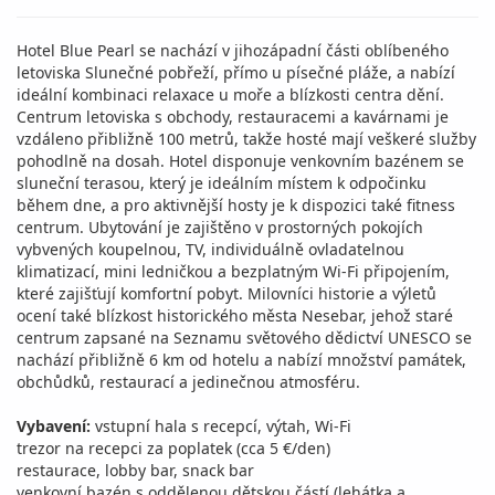
Hotel Blue Pearl se nachází v jihozápadní části oblíbeného
letoviska Slunečné pobřeží, přímo u písečné pláže, a nabízí
ideální kombinaci relaxace u moře a blízkosti centra dění.
Centrum letoviska s obchody, restauracemi a kavárnami je
vzdáleno přibližně 100 metrů, takže hosté mají veškeré služby
pohodlně na dosah. Hotel disponuje venkovním bazénem se
sluneční terasou, který je ideálním místem k odpočinku
během dne, a pro aktivnější hosty je k dispozici také fitness
centrum. Ubytování je zajištěno v prostorných pokojích
vybvených koupelnou, TV, individuálně ovladatelnou
klimatizací, mini ledničkou a bezplatným Wi-Fi připojením,
které zajišťují komfortní pobyt. Milovníci historie a výletů
ocení také blízkost historického města Nesebar, jehož staré
centrum zapsané na Seznamu světového dědictví UNESCO se
nachází přibližně 6 km od hotelu a nabízí množství památek,
obchůdků, restaurací a jedinečnou atmosféru.
Vybavení:
vstupní hala s recepcí, výtah, Wi-Fi
trezor na recepci za poplatek (cca 5 €/den)
restaurace, lobby bar, snack bar
venkovní bazén s oddělenou dětskou částí (lehátka a