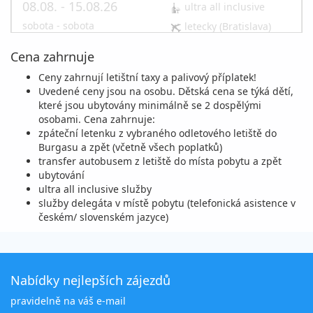
08.08. - 15.08.26
ultra all inclusive
sobota - sobota
letecky (Bratislava)
27 690 Kč
Cena zahrnuje
vyprodáno
cena za 8 dní (7 nocí)
Ceny zahrnují letištní taxy a palivový příplatek!
08.08. - 18.08.26
ultra all inclusive
Uvedené ceny jsou na osobu. Dětská cena se týká dětí,
které jsou ubytovány minimálně se 2 dospělými
sobota - úterý
letecky (Praha)
osobami. Cena zahrnuje:
38 990 Kč
zpáteční letenku z vybraného odletového letiště do
vyprodáno
cena za 11 dní (10 nocí)
Burgasu a zpět (včetně všech poplatků)
transfer autobusem z letiště do místa pobytu a zpět
08.08. - 18.08.26
ultra all inclusive
ubytování
ultra all inclusive služby
sobota - úterý
letecky (Brno)
služby delegáta v místě pobytu (telefonická asistence v
38 990 Kč
českém/ slovenském jazyce)
vyprodáno
cena za 11 dní (10 nocí)
08.08. - 19.08.26
ultra all inclusive
sobota - středa
letecky (Praha)
Nabídky nejlepších zájezdů
42 190 Kč
pravidelně na váš e-mail
vyprodáno
cena za 12 dní (11 nocí)