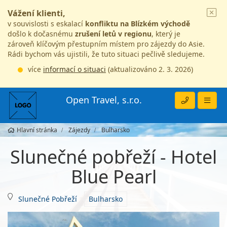
Vážení klienti,
v souvislosti s eskalací
konfliktu na Blízkém východě
došlo k dočasnému
zrušení letů v regionu
, který je
zároveň klíčovým přestupním místem pro zájezdy do Asie.
Rádi bychom vás ujistili, že tuto situaci pečlivě sledujeme.
více
informací o situaci
(aktualizováno 2. 3. 2026)
Open Travel, s.r.o.
Hlavní stránka
Zájezdy
Bulharsko
Slunečné pobřeží - Hotel
Blue Pearl
Slunečné Pobřeží
Bulharsko