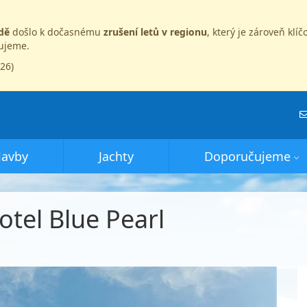
dě
došlo k dočasnému
zrušení letů v regionu
, který je zároveň kl
dujeme.
026)
lavby
Jachty
Doporučujeme
otel Blue Pearl