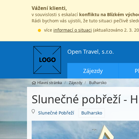
Vážení klienti,
v souvislosti s eskalací
konfliktu na Blízkém výcho
Rádi bychom vás ujistili, že tuto situaci pečlivě sle
více
informací o situaci
(aktualizováno 2. 3. 2
Open Travel, s.r.o.
Zájezdy
P
Hlavní stránka
Zájezdy
Bulharsko
Slunečné pobřeží - H
Slunečné Pobřeží
Bulharsko