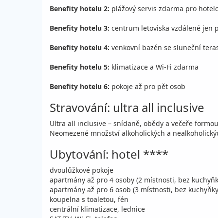
Benefity hotelu 2:
plážový servis zdarma pro hotel
Benefity hotelu 3:
centrum letoviska vzdálené jen 
Benefity hotelu 4:
venkovní bazén se sluneční tera
Benefity hotelu 5:
klimatizace a Wi-Fi zdarma
Benefity hotelu 6:
pokoje až pro pět osob
Stravování: ultra all inclusive
Ultra all inclusive – snídaně, obědy a večeře formo
Neomezené množství alkoholických a nealkoholickýc
Ubytování: hotel ****
dvoulůžkové pokoje
apartmány až pro 4 osoby (2 místnosti, bez kuchyňk
apartmány až pro 6 osob (3 místnosti, bez kuchyňky
koupelna s toaletou, fén
centrální klimatizace, lednice