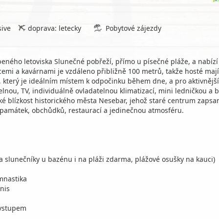
sive
doprava: letecky
Pobytové zájezdy
íbeného letoviska Slunečné pobřeží, přímo u písečné pláže, a nabízí
cemi a kavárnami je vzdáleno přibližně 100 metrů, takže hosté maj
terý je ideálním místem k odpočinku během dne, a pro aktivnější h
lnou, TV, individuálně ovladatelnou klimatizací, mini ledničkou a b
 také blízkost historického města Nesebar, jehož staré centrum za
í památek, obchůdků, restaurací a jedinečnou atmosféru.
a slunečníky u bazénu i na pláži zdarma, plážové osušky na kauci)
ymnastika
enis
 vstupem