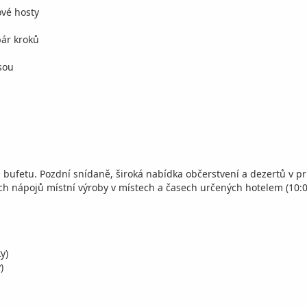
ové hosty
pár kroků
sou
u bufetu. Pozdní snídaně, široká nabídka občerstvení a dezertů v p
h nápojů místní výroby v místech a časech určených hotelem (10:0
y)
)