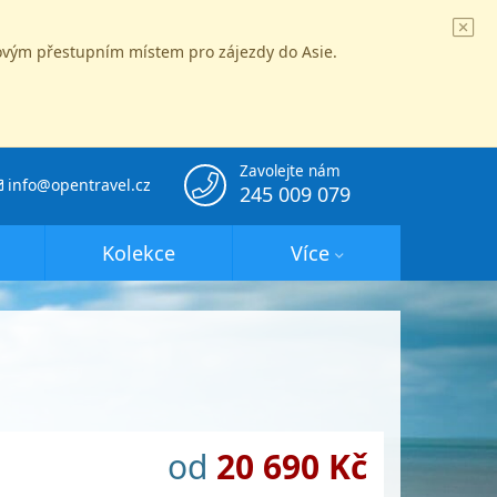
íčovým přestupním místem pro zájezdy do Asie.
Zavolejte nám
info@opentravel.cz
245 009 079
Kolekce
Více
od
20 690 Kč