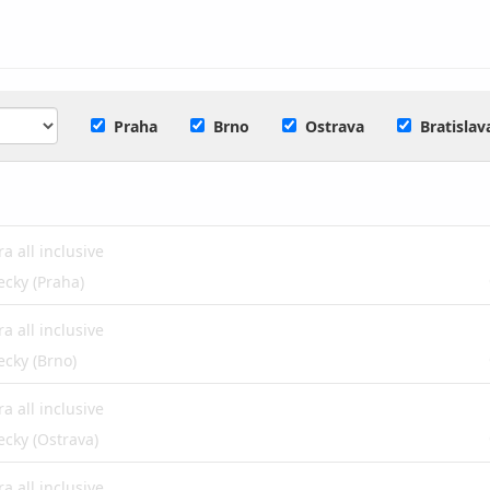
Praha
Brno
Ostrava
Bratislav
ra all inclusive
ecky (Praha)
ra all inclusive
ecky (Brno)
ra all inclusive
ecky (Ostrava)
ra all inclusive