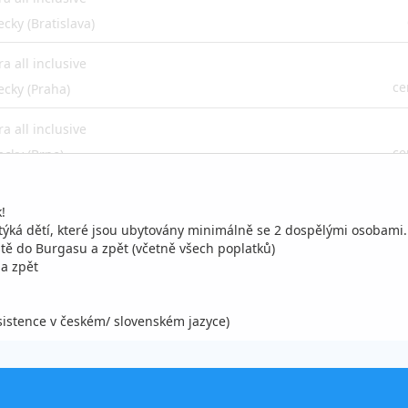
ecky (Bratislava)
ra all inclusive
ce
ecky (Praha)
ra all inclusive
ce
ecky (Brno)
ra all inclusive
!
ce
ecky (Praha)
týká dětí, které jsou ubytovány minimálně se 2 dospělými osobami
ště do Burgasu a zpět (včetně všech poplatků)
ra all inclusive
 a zpět
ce
ecky (Brno)
asistence v českém/ slovenském jazyce)
ra all inclusive
ce
ecky (Praha)
ra all inclusive