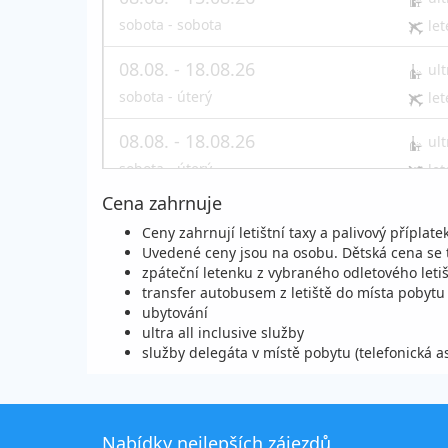
sobota - sobota
let
08.08. - 18.08.26
ult
sobota - úterý
let
08.08. - 18.08.26
ult
sobota - úterý
let
Cena zahrnuje
08.08. - 19.08.26
ult
Ceny zahrnují letištní taxy a palivový příplatek
sobota - středa
let
Uvedené ceny jsou na osobu. Dětská cena se 
zpáteční letenku z vybraného odletového leti
08.08. - 19.08.26
ult
transfer autobusem z letiště do místa pobytu
sobota - středa
ubytování
let
ultra all inclusive služby
služby delegáta v místě pobytu (telefonická 
08.08. - 20.08.26
ult
sobota - čtvrtek
let
08.08. - 20.08.26
ult
Nabídky nejlepších zájezdů