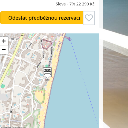
Sleva - 7%
22 290 Kč
Odeslat předběžnou rezervaci
+
−
OpenStreetMap
contributors