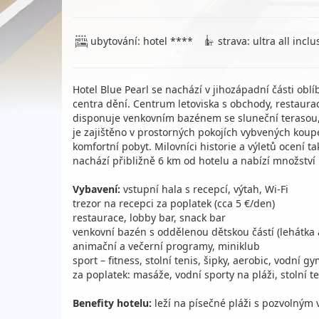
ubytování: hotel ****
strava: ultra all inclu
Hotel Blue Pearl se nachází v jihozápadní části obl
centra dění. Centrum letoviska s obchody, restaura
disponuje venkovním bazénem se sluneční terasou, k
je zajištěno v prostorných pokojích vybvených koupe
komfortní pobyt. Milovníci historie a výletů ocení
nachází přibližně 6 km od hotelu a nabízí množstv
Vybavení:
vstupní hala s recepcí, výtah, Wi-Fi
trezor na recepci za poplatek (cca 5 €/den)
restaurace, lobby bar, snack bar
venkovní bazén s oddělenou dětskou částí (lehátka 
animační a večerní programy, miniklub
sport – fitness, stolní tenis, šipky, aerobic, vodní g
za poplatek: masáže, vodní sporty na pláži, stolní t
Benefity hotelu:
leží na písečné pláži s pozvolným