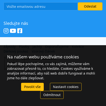
Sledujte nás
Zájezdy
Plavby
Jachty
Doporučujeme
Kolekce
Dárkový poukaz
Vzorový článek
Na našem webu používáme cookies
Open Travel Network
nám. 14 října, 15000 Praha
Pokud lépe pochopíme, co vás zajímá, můžeme vám
zobrazovat přesně to, co hledáte. Cookies využíváme k
analýze informací, aby náš web dobře fungoval a mohli
jsme ho dále zlepšovat.
Povolit vše
Nastavit cookies
Odmítnout