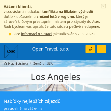
Vážení klienti,
v souvislosti s eskalací
konfliktu na Blízkém východě
došlo k dočasnému
zrušení letů v regionu
, který je
zároveň klíčovým přestupním místem pro zájezdy do Asie.
Rádi bychom vás ujistili, že tuto situaci pečlivě sledujeme.
více
informací o situaci
(aktualizováno 2. 3. 2026)
Open Travel, s.r.o.
Hlavní stránka
Země
USA
Los Angeles
Nabídky nejlepších zájezdů
pravidelně na váš e-mail