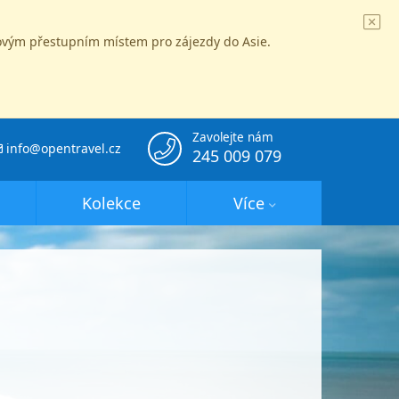
íčovým přestupním místem pro zájezdy do Asie.
Zavolejte nám
info@opentravel.cz
245 009 079
Kolekce
Více