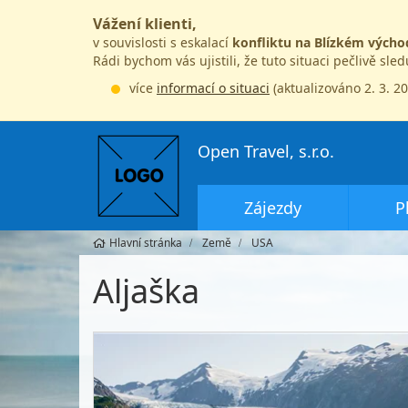
Vážení klienti,
v souvislosti s eskalací
konfliktu na Blízkém výcho
Rádi bychom vás ujistili, že tuto situaci pečlivě sle
více
informací o situaci
(aktualizováno 2. 3. 2
Open Travel, s.r.o.
Zájezdy
P
Hlavní stránka
Země
USA
Aljaška