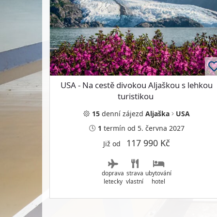
USA - Na cestě divokou Aljaškou s lehkou
turistikou
15
denní
zájezd
Aljaška
USA
1
termín
od 5. června 2027
117 990 Kč
Již od
doprava
strava
ubytování
letecky
vlastní
hotel