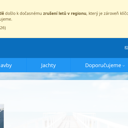
dě
došlo k dočasnému
zrušení letů v regionu
, který je zároveň kl
dujeme.
026)
lavby
Jachty
Doporučujeme