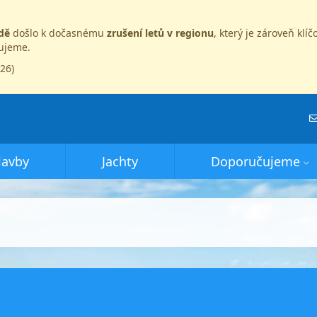
dě
došlo k dočasnému
zrušení letů v regionu
, který je zároveň kl
dujeme.
026)
lavby
Jachty
Doporučujeme