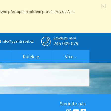
íčovým přestupním místem pro zájezdy do Asie.
Zavolejte nám
info@opentravel.cz
245 009 079
Kolekce
Více
Sledujte nás