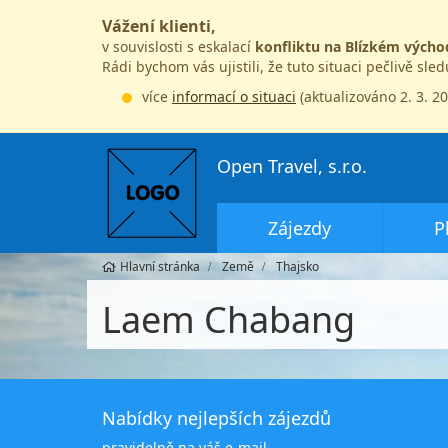
Vážení klienti,
v souvislosti s eskalací
konfliktu na Blízkém výcho
Rádi bychom vás ujistili, že tuto situaci pečlivě sle
více
informací o situaci
(aktualizováno 2. 3. 2
Open Travel, s.r.o.
Zájezdy
P
Hlavní stránka
Země
Thajsko
Laem Chabang
Nabídky nejlepších zájezdů
pravidelně na váš e-mail