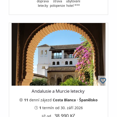
doprava
strava
ubytování
letecky
polopenze
hotel ***
Andalusie a Murcie letecky
11
denní
zájezd
Costa Blanca
Španělsko
1
termín
od 30. září 2026
38 990 Kč
Již od