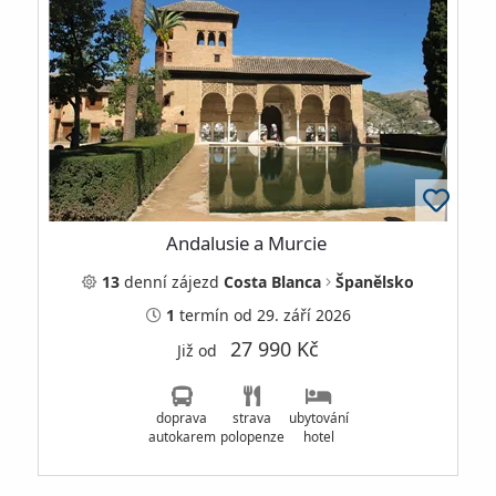
Andalusie a Murcie
13
denní
zájezd
Costa Blanca
Španělsko
1
termín
od 29. září 2026
27 990 Kč
Již od
doprava
strava
ubytování
autokarem
polopenze
hotel