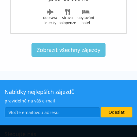
doprava
strava
ubytování
letecky
polopenze
hotel
Zobrazit všechny zájezdy
Nabídky nejlepších zájezdů
pravidelně na váš e-mail
Sledujte nás