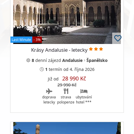
Last Minute
- 3%
Krásy Andalusie - letecky
8
denní
zájezd
Andalusie
Španělsko
1
termín
od 4. října 2026
28 990 Kč
Již od
29 990 Kč
doprava
strava
ubytování
letecky
polopenze
hotel ***