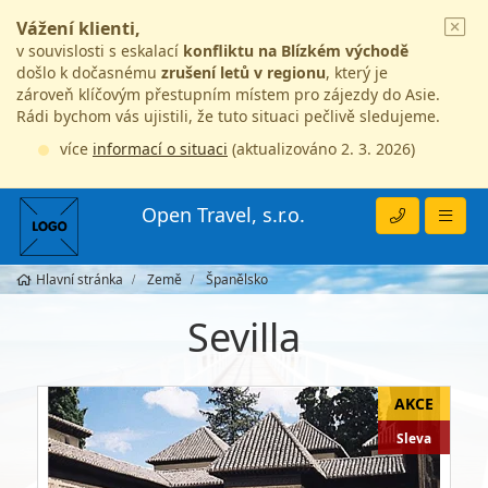
Vážení klienti,
v souvislosti s eskalací
konfliktu na Blízkém východě
došlo k dočasnému
zrušení letů v regionu
, který je
zároveň klíčovým přestupním místem pro zájezdy do Asie.
Rádi bychom vás ujistili, že tuto situaci pečlivě sledujeme.
více
informací o situaci
(aktualizováno 2. 3. 2026)
Open Travel, s.r.o.
Hlavní stránka
Země
Španělsko
Sevilla
Sleva