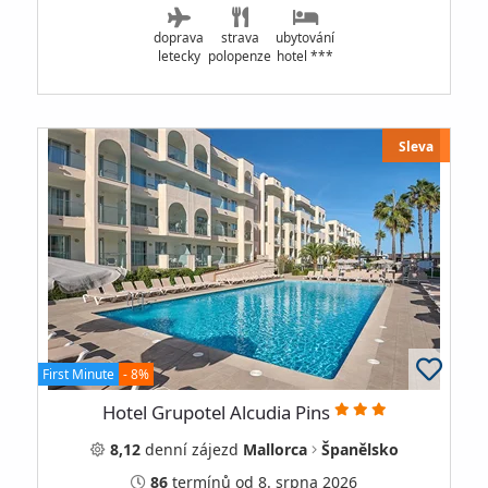
doprava
strava
ubytování
letecky
polopenze
hotel ***
Sleva
First Minute
- 8%
Hotel Grupotel Alcudia Pins
8,12
denní
zájezd
Mallorca
Španělsko
86
termínů
od 8. srpna 2026