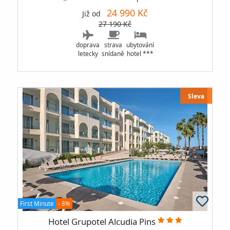
24 990 Kč
Již od
27 190 Kč
doprava
strava
ubytování
letecky
snídaně
hotel ***
Sleva
First Minute
- 8%
Hotel Grupotel Alcudia Pins