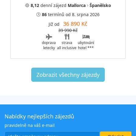
8,12
denní
zájezd
Mallorca
Španělsko
86
termínů
od 8. srpna 2026
36 890 Kč
Již od
39 990 Kč
doprava
strava
ubytování
letecky
all inclusive
hotel ***
Zobrazit všechny zájezdy
Nabídky nejlepších zájezdů
pravidelně na váš e-mail