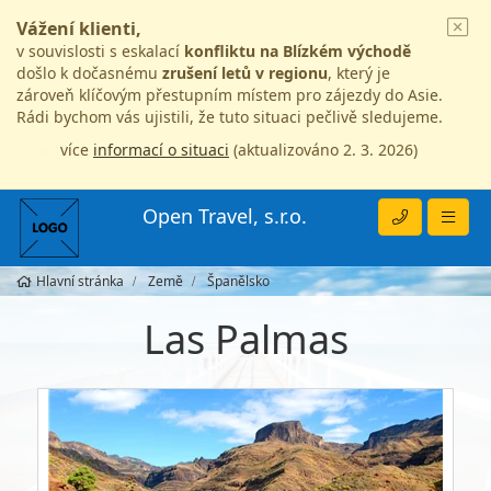
Vážení klienti,
v souvislosti s eskalací
konfliktu na Blízkém východě
došlo k dočasnému
zrušení letů v regionu
, který je
zároveň klíčovým přestupním místem pro zájezdy do Asie.
Rádi bychom vás ujistili, že tuto situaci pečlivě sledujeme.
více
informací o situaci
(aktualizováno 2. 3. 2026)
Open Travel, s.r.o.
Hlavní stránka
Země
Španělsko
Las Palmas