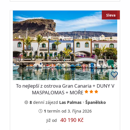
Sleva
To nejlepší z ostrova Gran Canaria + DUNY V
MASPALOMAS + MOŘE
8
denní
zájezd
Las Palmas
Španělsko
1
termín
od 3. října 2026
40 190 Kč
Již od