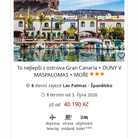
To nejlepší z ostrova Gran Canaria + DUNY V
MASPALOMAS + MOŘE
8
denní
zájezd
Las Palmas
Španělsko
1
termín
od 3. října 2026
40 190 Kč
Již od
doprava
strava
ubytování
letecky
snídaně
hotel ***