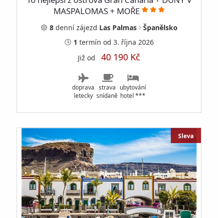
MASPALOMAS + MOŘE
8
denní
zájezd
Las Palmas
Španělsko
1
termín
od 3. října 2026
40 190 Kč
Již od
doprava
strava
ubytování
letecky
snídaně
hotel ***
Sleva