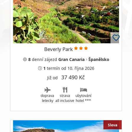
Beverly Park
8
denní
zájezd
Gran Canaria
Španělsko
1
termín
od 10. října 2026
37 490 Kč
Již od
doprava
strava
ubytování
letecky
all inclusive
hotel ***
Sleva