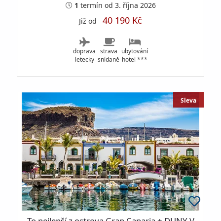
1
termín
od 3. října 2026
40 190 Kč
Již od
doprava
strava
ubytování
letecky
snídaně
hotel ***
Sleva
To nejlepší z ostrova Gran Canaria + DUNY V