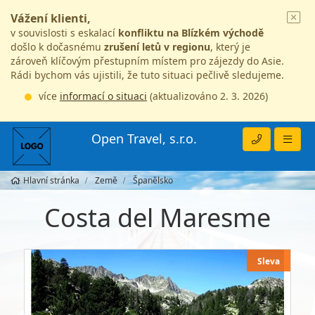
Vážení klienti,
v souvislosti s eskalací
konfliktu na Blízkém východě
došlo k dočasnému
zrušení letů v regionu
, který je
zároveň klíčovým přestupním místem pro zájezdy do Asie.
Rádi bychom vás ujistili, že tuto situaci pečlivě sledujeme.
více
informací o situaci
(aktualizováno 2. 3. 2026)
Open Travel, s.r.o.
Hlavní stránka
Země
Španělsko
Costa del Maresme
Sleva