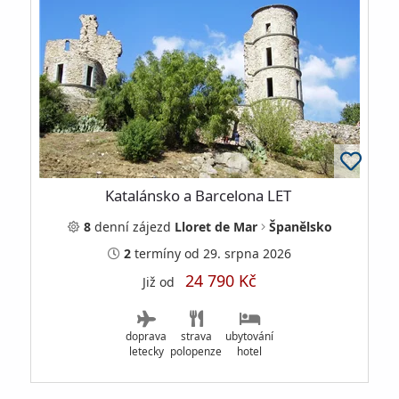
Katalánsko a Barcelona LET
8
denní
zájezd
Lloret de Mar
Španělsko
2
termíny
od 29. srpna 2026
24 790 Kč
Již od
doprava
strava
ubytování
letecky
polopenze
hotel