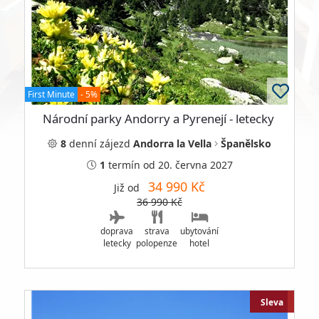
First Minute
- 5%
Národní parky Andorry a Pyrenejí - letecky
8
denní
zájezd
Andorra la Vella
Španělsko
1
termín
od 20. června 2027
34 990 Kč
Již od
36 990 Kč
doprava
strava
ubytování
letecky
polopenze
hotel
Sleva