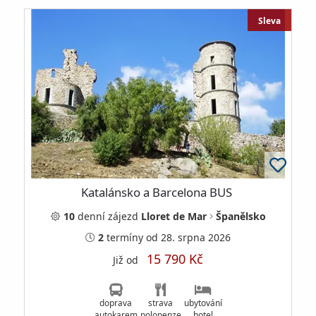
Sleva
Katalánsko a Barcelona BUS
10
denní
zájezd
Lloret de Mar
Španělsko
2
termíny
od 28. srpna 2026
15 790 Kč
Již od
doprava
strava
ubytování
autokarem
polopenze
hotel