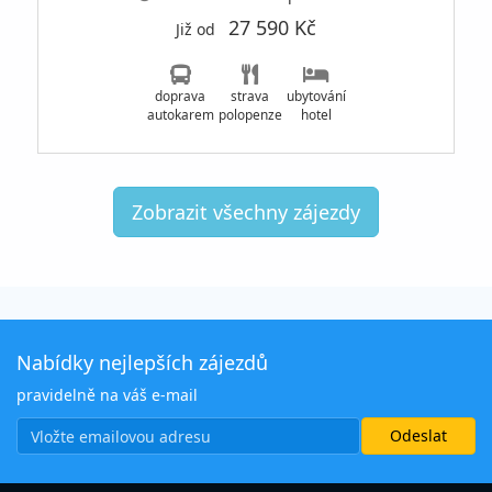
27 590 Kč
Již od
doprava
strava
ubytování
autokarem
polopenze
hotel
Zobrazit všechny zájezdy
Nabídky nejlepších zájezdů
pravidelně na váš e-mail