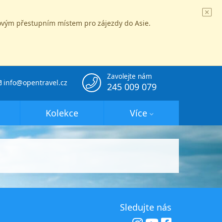
íčovým přestupním místem pro zájezdy do Asie.
Zavolejte nám
info@opentravel.cz
245 009 079
Kolekce
Více
Sledujte nás