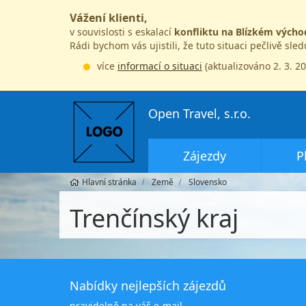
Vážení klienti,
v souvislosti s eskalací
konfliktu na Blízkém výcho
Rádi bychom vás ujistili, že tuto situaci pečlivě sle
více
informací o situaci
(aktualizováno 2. 3. 2
Open Travel, s.r.o.
Zájezdy
P
Hlavní stránka
Země
Slovensko
Trenčínský kraj
Nabídky nejlepších zájezdů
pravidelně na váš e-mail