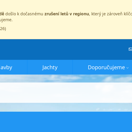
dě
došlo k dočasnému
zrušení letů v regionu
, který je zároveň kl
dujeme.
026)
lavby
Jachty
Doporučujeme