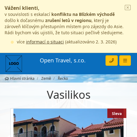
Vážení klienti,
v souvislosti s eskalací
konfliktu na Blízkém východě
došlo k dočasnému
zrušení letů v regionu
, který je
zároveň klíčovým přestupním místem pro zájezdy do Asie.
Rádi bychom vás ujistili, že tuto situaci pečlivě sledujeme.
více
informací o situaci
(aktualizováno 2. 3. 2026)
Open Travel, s.r.o.
Hlavní stránka
Země
Řecko
Vasilikos
Sleva