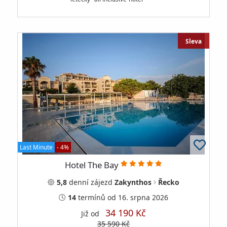
Sleva
Last Minute
- 4%
Hotel The Bay
5,8
denní
zájezd
Zakynthos
Řecko
14
termínů
od 16. srpna 2026
34 190 Kč
Již od
35 590 Kč