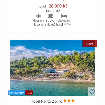
28 990 Kč
Již od
30 190 Kč
doprava
strava
ubytování
letecky
snídaně
hotel *****
Sleva
Last Minute
- 7%
Hotel Porto Zorro