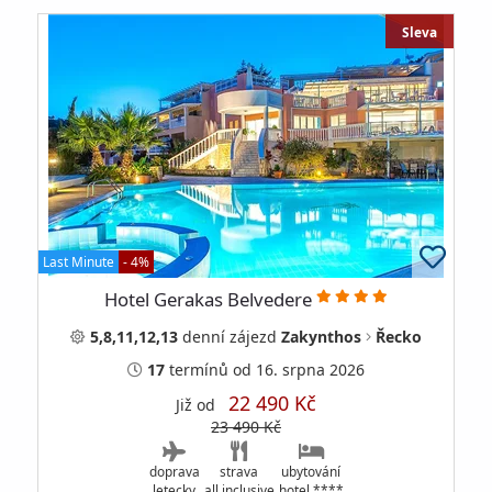
Sleva
Last Minute
- 4%
Hotel Gerakas Belvedere
5,8,11,12,13
denní
zájezd
Zakynthos
Řecko
17
termínů
od 16. srpna 2026
22 490 Kč
Již od
23 490 Kč
doprava
strava
ubytování
letecky
all inclusive
hotel ****