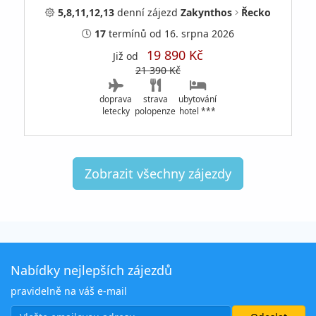
5,8,11,12,13
denní
zájezd
Zakynthos
Řecko
17
termínů
od 16. srpna 2026
19 890 Kč
Již od
21 390 Kč
doprava
strava
ubytování
letecky
polopenze
hotel ***
Zobrazit všechny zájezdy
Nabídky nejlepších zájezdů
pravidelně na váš e-mail