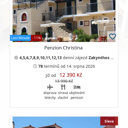
Last Minute
- 11%
Penzion Christina
4,5,6,7,8,9,10,11,12,13
denní
zájezd
Zakynthos
Řecko
78
termínů
od 14. srpna 2026
12 390 Kč
Již od
13 990 Kč
doprava
strava
ubytování
letecky
vlastní
pension
Sleva