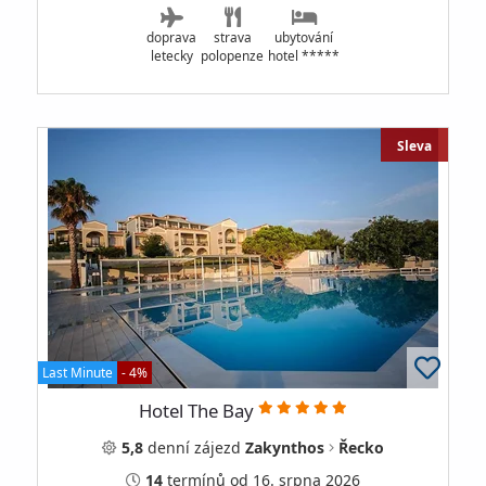
doprava
strava
ubytování
letecky
polopenze
hotel *****
Sleva
Last Minute
- 4%
Hotel The Bay
5,8
denní
zájezd
Zakynthos
Řecko
14
termínů
od 16. srpna 2026