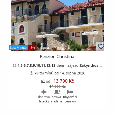
Last Minute
- 8%
Penzion Christina
4,5,6,7,8,9,10,11,12,13
denní
zájezd
Zakynthos
Řecko
78
termínů
od 14. srpna 2026
13 790 Kč
Již od
14 990 Kč
doprava
strava
ubytování
letecky
snídaně
pension