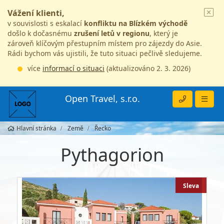
Vážení klienti,
v souvislosti s eskalací
konfliktu na Blízkém východě
došlo k dočasnému
zrušení letů v regionu
, který je
zároveň klíčovým přestupním místem pro zájezdy do Asie.
Rádi bychom vás ujistili, že tuto situaci pečlivě sledujeme.
více
informací o situaci
(aktualizováno 2. 3. 2026)
Open Travel, s.r.o.
Hlavní stránka
Země
Řecko
Pythagorion
Sleva