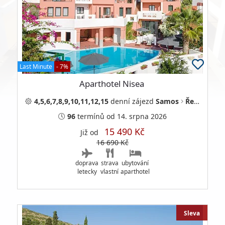
Last Minute
- 7%
Aparthotel Nisea
4,5,6,7,8,9,10,11,12,15
denní
zájezd
Samos
Řecko
96
termínů
od 14. srpna 2026
15 490 Kč
Již od
16 690 Kč
doprava
strava
ubytování
letecky
vlastní
aparthotel
Sleva