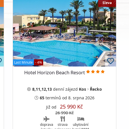
Sleva
Last Minute
- 4%
Hotel Horizon Beach Resort
8,11,12,13
denní
zájezd
Kos
Řecko
65
termínů
od 8. srpna 2026
25 990 Kč
Již od
26 990 Kč
doprava
strava
ubytování