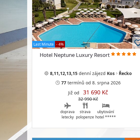
Last Minute
- 4%
Hotel Neptune Luxury Resort
8,11,12,13,15
denní
zájezd
Kos
Řecko
77
termínů
od 8. srpna 2026
31 690 Kč
Již od
32 990 Kč
doprava
strava
ubytování
letecky
polopenze
hotel *****