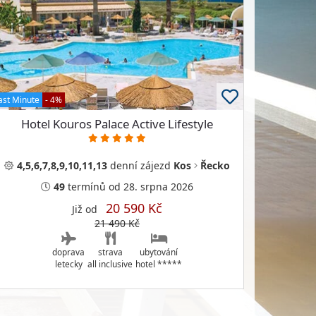
ast Minute
- 4%
Hotel Kouros Palace Active Lifestyle
4,5,6,7,8,9,10,11,13
denní
zájezd
Kos
Řecko
49
termínů
od 28. srpna 2026
20 590 Kč
Již od
21 490 Kč
doprava
strava
ubytování
letecky
all inclusive
hotel *****