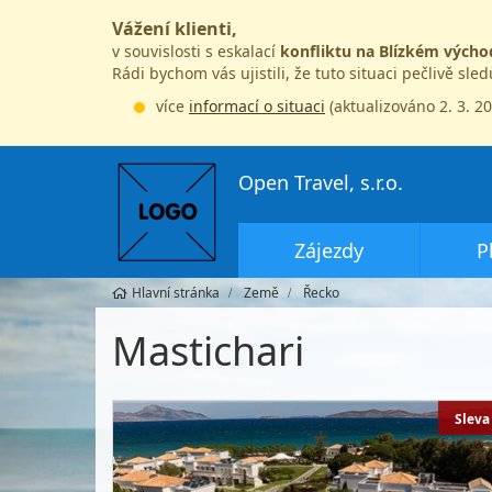
Vážení klienti,
v souvislosti s eskalací
konfliktu na Blízkém výcho
Rádi bychom vás ujistili, že tuto situaci pečlivě sle
více
informací o situaci
(aktualizováno 2. 3. 2
Open Travel, s.r.o.
Zájezdy
P
Hlavní stránka
Země
Řecko
Mastichari
Sleva