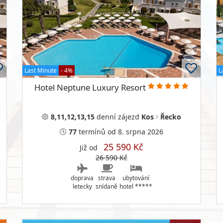
Last Minute
- 4%
L
Hotel Neptune Luxury Resort
8,11,12,13,15
denní
zájezd
Kos
Řecko
77
termínů
od 8. srpna 2026
25 590 Kč
Již od
26 590 Kč
doprava
strava
ubytování
letecky
snídaně
hotel *****