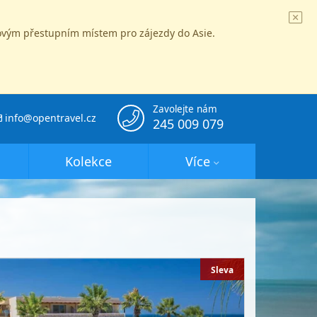
íčovým přestupním místem pro zájezdy do Asie.
Zavolejte nám
info@opentravel.cz
245 009 079
Kolekce
Více
Sleva