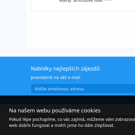
letecky
all inclusive
hotel ****
Nabídky nejlepších zájezdů
pravidelně na váš e-mail
Na našem webu používáme cookies
Zájezdy
Plavby
Jachty
Doporučujeme
Kolekce
Pokud lépe pochopíme, co vás zajímá, můžeme vám zobrazovat 
web dobře fungoval a mohli jsme ho dále zlepšovat.