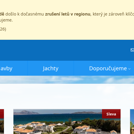
dě
došlo k dočasnému
zrušení letů v regionu
, který je zároveň kl
dujeme.
026)
lavby
Jachty
Doporučujeme
Sleva