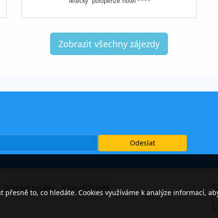
letecky
polopenze
hotel ****
Zobrazit všechny zájezdy
Dárkový poukaz
Vzorový článek
přesně to, co hledáte. Cookies využíváme k analýze informací, ab