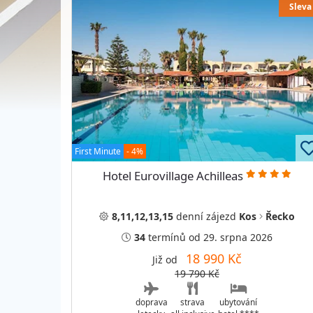
Sleva
First Minute
- 4%
Hotel Eurovillage Achilleas
8,11,12,13,15
denní
zájezd
Kos
Řecko
34
termínů
od 29. srpna 2026
18 990 Kč
Již od
19 790 Kč
doprava
strava
ubytování