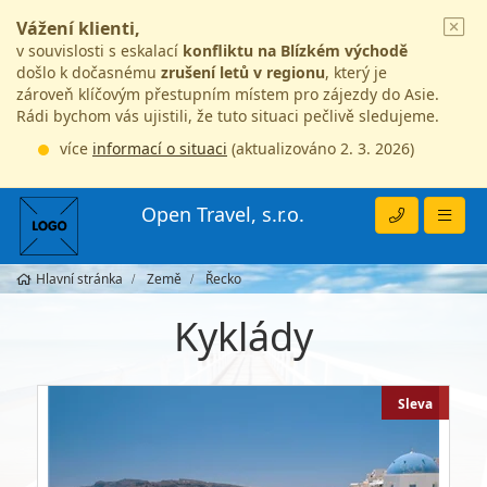
Vážení klienti,
v souvislosti s eskalací
konfliktu na Blízkém východě
došlo k dočasnému
zrušení letů v regionu
, který je
zároveň klíčovým přestupním místem pro zájezdy do Asie.
Rádi bychom vás ujistili, že tuto situaci pečlivě sledujeme.
více
informací o situaci
(aktualizováno 2. 3. 2026)
Open Travel, s.r.o.
Hlavní stránka
Země
Řecko
Kyklády
Sleva