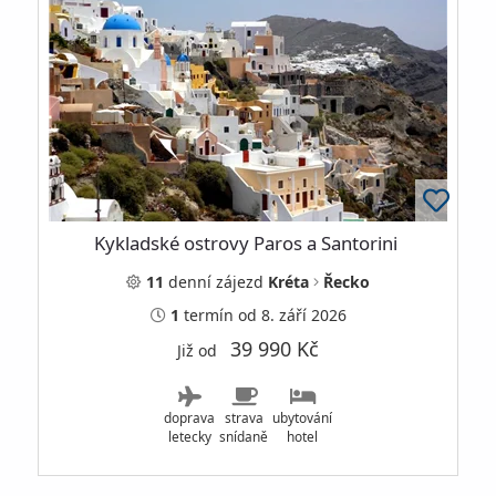
Kykladské ostrovy Paros a Santorini
11
denní
zájezd
Kréta
Řecko
1
termín
od 8. září 2026
39 990 Kč
Již od
doprava
strava
ubytování
letecky
snídaně
hotel