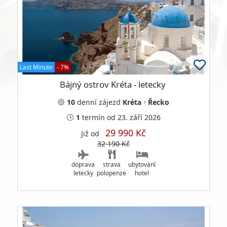
Last Minute
- 7%
Bájný ostrov Kréta - letecky
10
denní
zájezd
Kréta
Řecko
1
termín
od 23. září 2026
29 990 Kč
Již od
32 190 Kč
doprava
strava
ubytování
letecky
polopenze
hotel