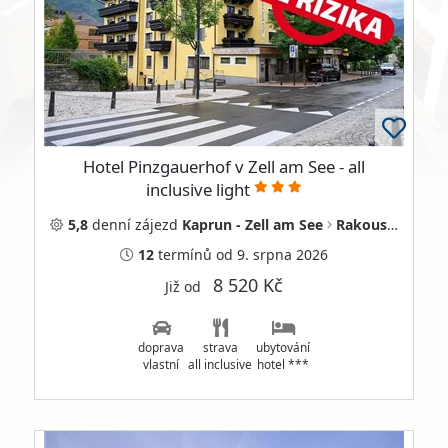
Hotel Pinzgauerhof v Zell am See - all
inclusive light
5,8
denní
zájezd
Kaprun - Zell am See
Rakousko
12
termínů
od 9. srpna 2026
8 520 Kč
Již od
doprava
strava
ubytování
vlastní
all inclusive
hotel ***