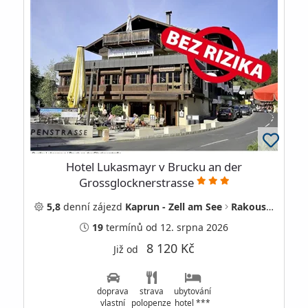
Hotel Lukasmayr v Brucku an der
Grossglocknerstrasse
5,8
denní
zájezd
Kaprun - Zell am See
Rakousko
19
termínů
od 12. srpna 2026
8 120 Kč
Již od
doprava
strava
ubytování
vlastní
polopenze
hotel ***