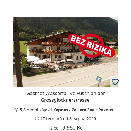
Gasthof Wasserfall ve Fusch an der
Grossglocknerstrasse
5,8
denní
zájezd
Kaprun - Zell am See
Rakousko
17
termínů
od 8. srpna 2026
9 960 Kč
Již od