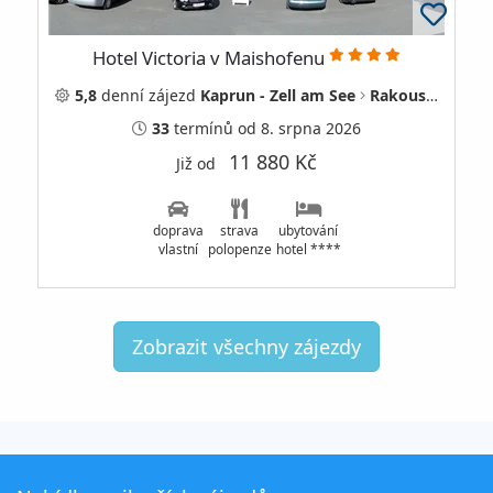
Hotel Victoria v Maishofenu
5,8
denní
zájezd
Kaprun - Zell am See
Rakousko
33
termínů
od 8. srpna 2026
11 880 Kč
Již od
doprava
strava
ubytování
vlastní
polopenze
hotel ****
Zobrazit všechny zájezdy