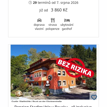
29
termínů
od 7. srpna 2026
3 860 Kč
Již od
doprava
strava
ubytování
vlastní
polopenze
gasthof
Penzion Stadlmühle v Brucku - all inclusive