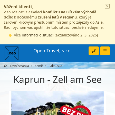
Vážení klienti,
v souvislosti s eskalací
konfliktu na Blízkém východě
došlo k dočasnému
zrušení letů v regionu
, který je
zároveň klíčovým přestupním místem pro zájezdy do Asie.
Rádi bychom vás ujistili, že tuto situaci pečlivě sledujeme.
více
informací o situaci
(aktualizováno 2. 3. 2026)
Open Travel, s.r.o.
Hlavní stránka
Země
Rakousko
Kaprun - Zell am See