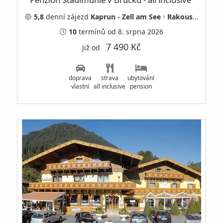
5,8
denní
zájezd
Kaprun - Zell am See
Rakousko
10
termínů
od 8. srpna 2026
7 490 Kč
Již od
doprava
strava
ubytování
vlastní
all inclusive
pension