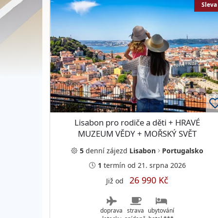
Sleva
Lisabon pro rodiče a děti + HRAVÉ
MUZEUM VĚDY + MOŘSKÝ SVĚT
NEJVĚTŠÍHO OCEANÁRIA
5
denní
zájezd
Lisabon
Portugalsko
1
termín
od 21. srpna 2026
26 990 Kč
Již od
doprava
strava
ubytování