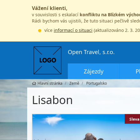
Vážení klienti,
v souvislosti s eskalací
konfliktu na Blízkém výcho
Rádi bychom vás ujistili, že tuto situaci pečlivě sle
více
informací o situaci
(aktualizováno 2. 3. 2
Open Travel, s.r.o.
Zájezdy
P
Hlavní stránka
Země
Portugalsko
Lisabon
Sleva