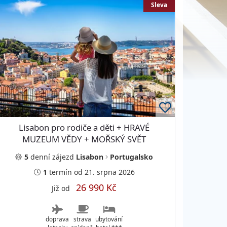
Sleva
Lisabon pro rodiče a děti + HRAVÉ
MUZEUM VĚDY + MOŘSKÝ SVĚT
NEJVĚTŠÍHO OCEANÁRIA
5
denní
zájezd
Lisabon
Portugalsko
1
termín
od 21. srpna 2026
26 990 Kč
Již od
doprava
strava
ubytování