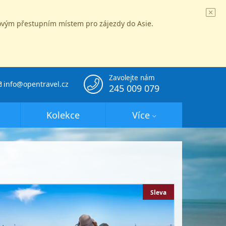
íčovým přestupním místem pro zájezdy do Asie.
Zavolejte nám
info@opentravel.cz
245 009 079
Kolekce
Více
Sleva