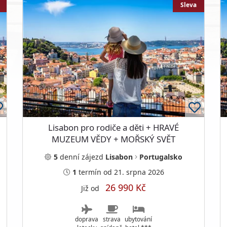
Sleva
Lisabon pro rodiče a děti + HRAVÉ
MUZEUM VĚDY + MOŘSKÝ SVĚT
NEJVĚTŠÍHO OCEANÁRIA
5
denní
zájezd
Lisabon
Portugalsko
1
termín
od 21. srpna 2026
26 990 Kč
Již od
doprava
strava
ubytování