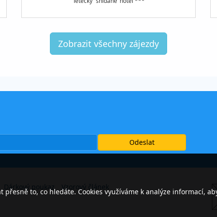
letecky
snídaně
hotel ***
Zobrazit všechny zájezdy
Dárkový poukaz
Vzorový článek
přesně to, co hledáte. Cookies využíváme k analýze informací, ab