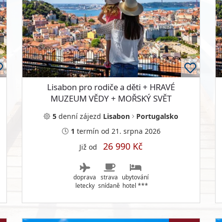
Lisabon pro rodiče a děti + HRAVÉ
MUZEUM VĚDY + MOŘSKÝ SVĚT
NEJVĚTŠÍHO OCEANÁRIA
5
denní
zájezd
Lisabon
Portugalsko
1
termín
od 21. srpna 2026
26 990 Kč
Již od
doprava
strava
ubytování
letecky
snídaně
hotel ***