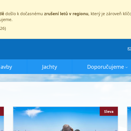
dě
došlo k dočasnému
zrušení letů v regionu
, který je zároveň kl
dujeme.
026)
lavby
Jachty
Doporučujeme
Sleva