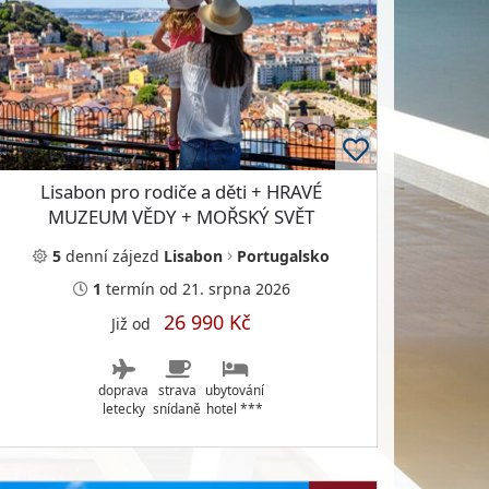
Lisabon pro rodiče a děti + HRAVÉ
MUZEUM VĚDY + MOŘSKÝ SVĚT
NEJVĚTŠÍHO OCEANÁRIA
5
denní
zájezd
Lisabon
Portugalsko
1
termín
od 21. srpna 2026
26 990 Kč
Již od
doprava
strava
ubytování
letecky
snídaně
hotel ***