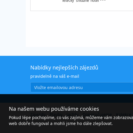
letecky
snídaně
hotel ***
Nabídky nejlepších zájezdů
pravidelně na váš e-mail
Na našem webu používáme cookies
Zájezdy
Plavby
Jachty
Doporučujeme
Kolekce
Pokud lépe pochopíme, co vás zajímá, můžeme vám zobrazovat 
web dobře fungoval a mohli jsme ho dále zlepšovat.