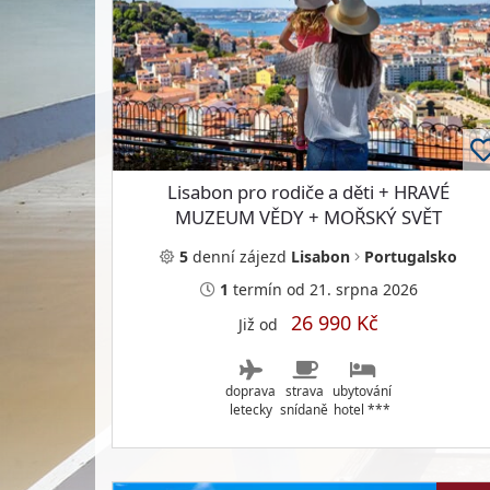
Lisabon pro rodiče a děti + HRAVÉ
MUZEUM VĚDY + MOŘSKÝ SVĚT
NEJVĚTŠÍHO OCEANÁRIA
5
denní
zájezd
Lisabon
Portugalsko
1
termín
od 21. srpna 2026
26 990 Kč
Již od
doprava
strava
ubytování
letecky
snídaně
hotel ***