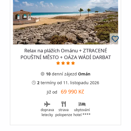
Relax na plážích Ománu + ZTRACENÉ
POUŠTNÍ MĚSTO + OÁZA WÁDÍ DARBAT
10
denní
zájezd
Omán
2
termíny
od 11. listopadu 2026
69 990 Kč
Již od
doprava
strava
ubytování
letecky
polopenze
hotel ****