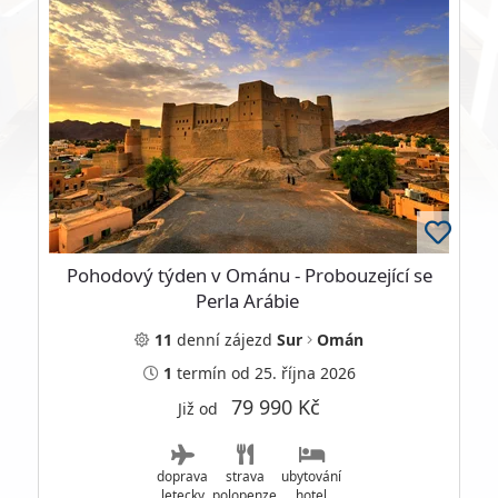
Pohodový týden v Ománu - Probouzející se
Perla Arábie
11
denní
zájezd
Sur
Omán
1
termín
od 25. října 2026
79 990 Kč
Již od
doprava
strava
ubytování
letecky
polopenze
hotel