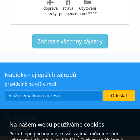
doprava
strava
ubytování
letecky
polopenze
hotel ****
Zobrazit všechny zájezdy
Nabídky nejlepších zájezdů
pravidelně na váš e-mail
Sledujte nás
Na našem webu používáme cookies
Pokud lépe pochopíme, co vás zajímá, můžeme vám
zobrazovat přesně to, co hledáte. Cookies využíváme k