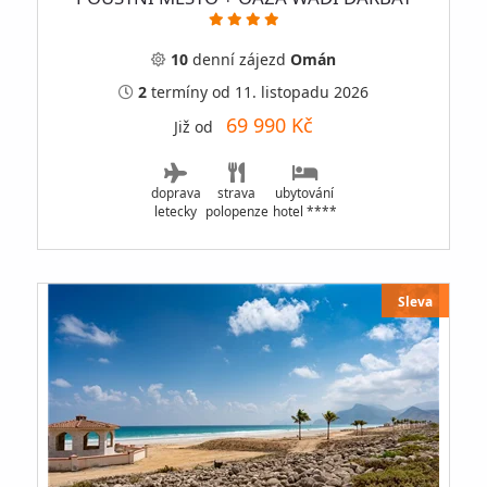
10
denní
zájezd
Omán
2
termíny
od 11. listopadu 2026
69 990 Kč
Již od
doprava
strava
ubytování
letecky
polopenze
hotel ****
Sleva