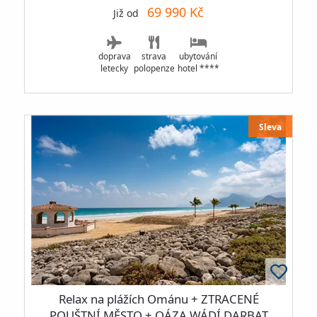
69 990 Kč
Již od
doprava
strava
ubytování
letecky
polopenze
hotel ****
Sleva
Relax na plážích Ománu + ZTRACENÉ
POUŠTNÍ MĚSTO + OÁZA WÁDÍ DARBAT