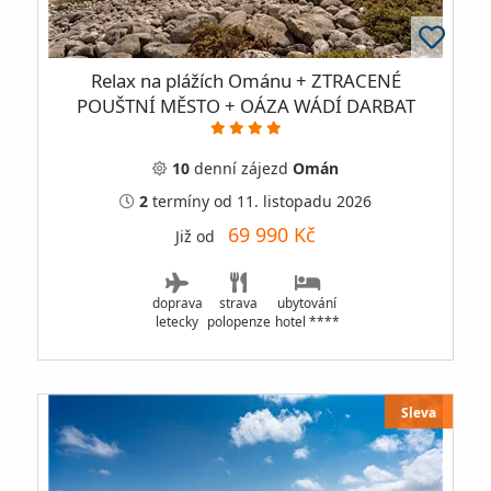
Relax na plážích Ománu + ZTRACENÉ
POUŠTNÍ MĚSTO + OÁZA WÁDÍ DARBAT
10
denní
zájezd
Omán
2
termíny
od 11. listopadu 2026
69 990 Kč
Již od
doprava
strava
ubytování
letecky
polopenze
hotel ****
Sleva