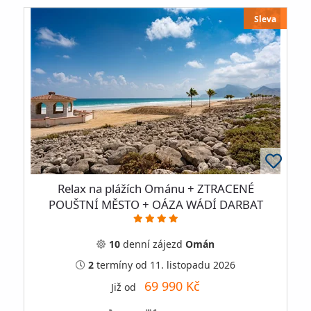
Sleva
Relax na plážích Ománu + ZTRACENÉ
POUŠTNÍ MĚSTO + OÁZA WÁDÍ DARBAT
10
denní
zájezd
Omán
2
termíny
od 11. listopadu 2026
69 990 Kč
Již od