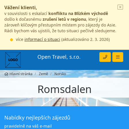
Vážení klienti,
v souvislosti s eskalací
konfliktu na Blízkém východě
došlo k dočasnému
zrušení letů v regionu
, který je
zároveň klíčovým přestupním místem pro zájezdy do Asie.
Rádi bychom vás ujistili, že tuto situaci pečlivě sledujeme.
více
informací o situaci
(aktualizováno 2. 3. 2026)
Open Travel, s.r.o.
Hlavní stránka
Země
Norsko
Romsdalen
Nabídky nejlepších zájezdů
pravidelně na váš e-mail