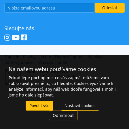
Sledujte nás
Zájezdy
Plavby
Jachty
Doporučujeme
Kolekce
Dárkový poukaz
Vzorový článek
Na našem webu používáme cookies
Open Travel Network
nám. 14 října, 15000 Praha
Pokud lépe pochopíme, co vás zajímá, můžeme vám
zobrazovat přesně to, co hledáte. Cookies využíváme k
analýze informací, aby náš web dobře fungoval a mohli
jsme ho dále zlepšovat.
Povolit vše
Nastavit cookies
Odmítnout