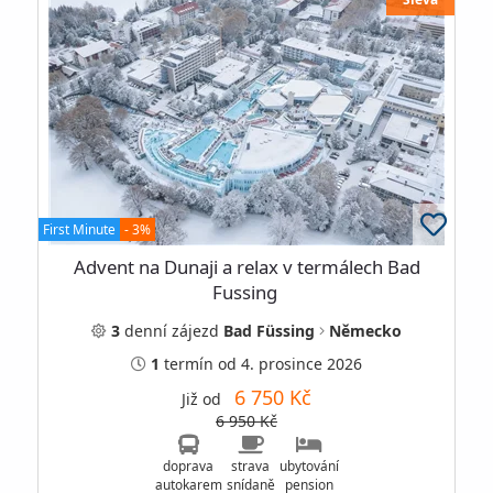
First Minute
- 3%
Advent na Dunaji a relax v termálech Bad
Fussing
3
denní
zájezd
Bad Füssing
Německo
1
termín
od 4. prosince 2026
6 750 Kč
Již od
6 950 Kč
doprava
strava
ubytování
autokarem
snídaně
pension