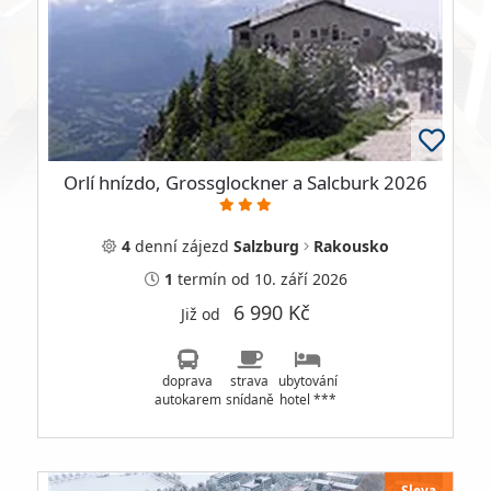
Orlí hnízdo, Grossglockner a Salcburk 2026
4
denní
zájezd
Salzburg
Rakousko
1
termín
od 10. září 2026
6 990 Kč
Již od
doprava
strava
ubytování
autokarem
snídaně
hotel ***
Sleva