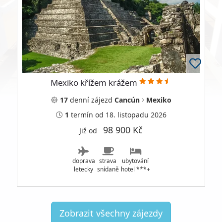
Mexiko křížem krážem
17
denní
zájezd
Cancún
Mexiko
1
termín
od 18. listopadu 2026
98 900 Kč
Již od
doprava
strava
ubytování
letecky
snídaně
hotel ***+
Zobrazit všechny zájezdy