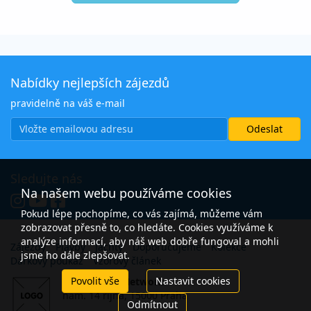
Nabídky nejlepších zájezdů
pravidelně na váš e-mail
Sledujte nás
Na našem webu používáme cookies
Pokud lépe pochopíme, co vás zajímá, můžeme vám
zobrazovat přesně to, co hledáte. Cookies využíváme k
analýze informací, aby náš web dobře fungoval a mohli
Zájezdy
Plavby
Jachty
Doporučujeme
Kolekce
jsme ho dále zlepšovat.
Dárkový poukaz
Vzorový článek
Povolit vše
Nastavit cookies
Open Travel Network
nám. 14 října, 15000 Praha
Odmítnout