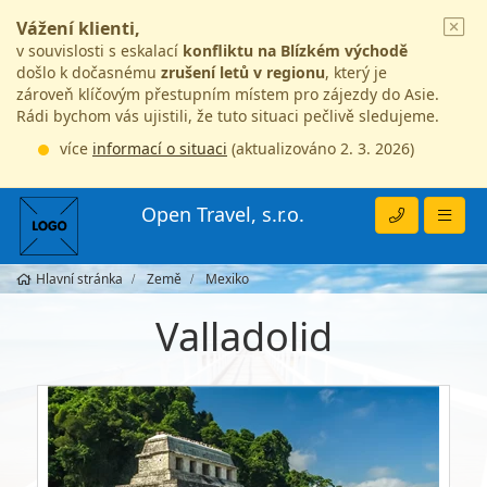
Vážení klienti,
v souvislosti s eskalací
konfliktu na Blízkém východě
došlo k dočasnému
zrušení letů v regionu
, který je
zároveň klíčovým přestupním místem pro zájezdy do Asie.
Rádi bychom vás ujistili, že tuto situaci pečlivě sledujeme.
více
informací o situaci
(aktualizováno 2. 3. 2026)
Open Travel, s.r.o.
Hlavní stránka
Země
Mexiko
Valladolid