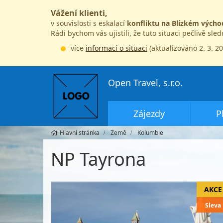
Vážení klienti,
v souvislosti s eskalací
konfliktu na Blízkém výcho
Rádi bychom vás ujistili, že tuto situaci pečlivě sle
více
informací o situaci
(aktualizováno 2. 3. 2
Open Travel, s.r.o.
Zájezdy
P
Hlavní stránka
Země
Kolumbie
NP Tayrona
Sleva