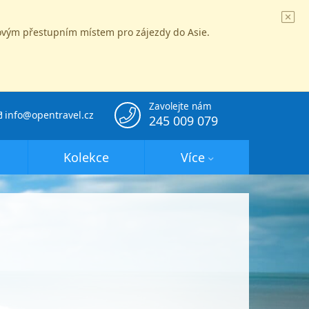
íčovým přestupním místem pro zájezdy do Asie.
Zavolejte nám
info@opentravel.cz
245 009 079
Kolekce
Více