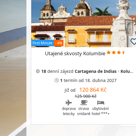
First Minute
- 4%
Utajené skvosty Kolumbie
18
denní
zájezd
Cartagena de Indias
Kolumbie
1
termín
od 18. dubna 2027
120 864 Kč
Již od
125 900 Kč
doprava
strava
ubytování
letecky
snídaně
hotel ***+