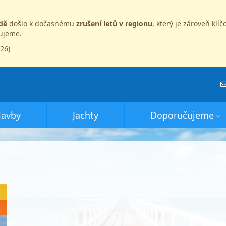
dě
došlo k dočasnému
zrušení letů v regionu
, který je zároveň kl
dujeme.
026)
lavby
Jachty
Doporučujeme