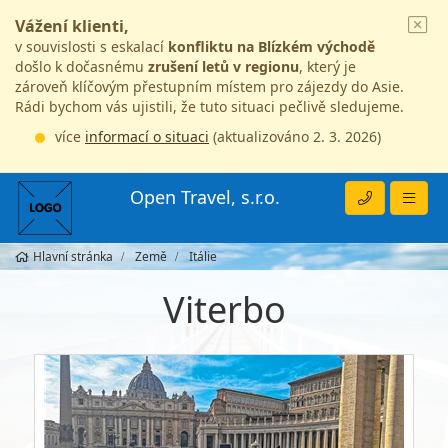
Vážení klienti,
v souvislosti s eskalací
konfliktu na Blízkém východě
došlo k dočasnému
zrušení letů v regionu
, který je
zároveň klíčovým přestupním místem pro zájezdy do Asie.
Rádi bychom vás ujistili, že tuto situaci pečlivě sledujeme.
více
informací o situaci
(aktualizováno 2. 3. 2026)
Open Travel, s.r.o.
Hlavní stránka
Země
Itálie
Viterbo