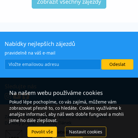
Zobrazit všechny zájezdy
Nabídky nejlepších zájezdů
pravidelně na váš e-mail
Sledujte nás
Na našem webu používáme cookies
Pokud lépe pochopíme, co vás zajímá, můžeme vám
zobrazovat přesně to, co hledáte. Cookies využíváme k
analýze informací, aby náš web dobře fungoval a mohli
Zájezdy
Plavby
Jachty
Doporučujeme
Kolekce
jsme ho dále zlepšovat.
Dárkový poukaz
Vzorový článek
Povolit vše
Nastavit cookies
Open Travel Network