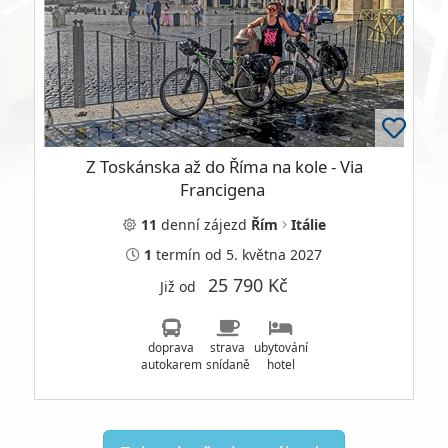
Z Toskánska až do Říma na kole - Via
Francigena
11
denní
zájezd
Řím
Itálie
1
termín
od 5. května 2027
25 790 Kč
Již od
doprava
strava
ubytování
autokarem
snídaně
hotel