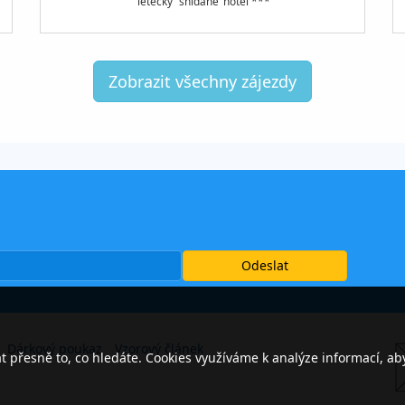
letecky
snídaně
hotel ***
Zobrazit všechny zájezdy
Dárkový poukaz
Vzorový článek
přesně to, co hledáte. Cookies využíváme k analýze informací, ab