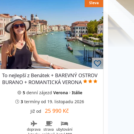
Sleva
To nejlepší z Benátek + BAREVNÝ OSTROV
BURANO + ROMANTICKÁ VERONA
5
denní
zájezd
Verona
Itálie
3
termíny
od 19. listopadu 2026
25 990 Kč
Již od
doprava
strava
ubytování