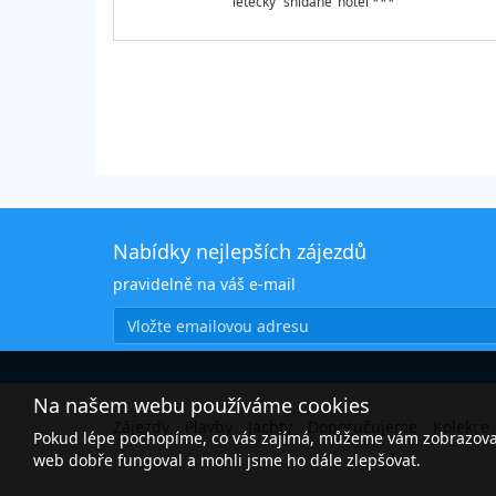
letecky
snídaně
hotel ***
Nabídky nejlepších zájezdů
pravidelně na váš e-mail
Na našem webu používáme cookies
Zájezdy
Plavby
Jachty
Doporučujeme
Kolekce
Pokud lépe pochopíme, co vás zajímá, můžeme vám zobrazovat 
web dobře fungoval a mohli jsme ho dále zlepšovat.