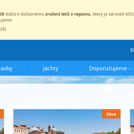
dě
došlo k dočasnému
zrušení letů v regionu
, který je zároveň kl
dujeme.
026)
lavby
Jachty
Doporučujeme
Sleva