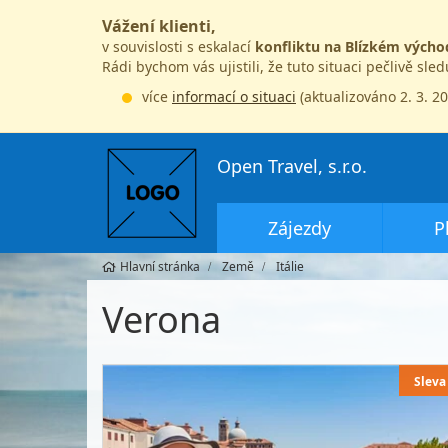
Vážení klienti,
v souvislosti s eskalací
konfliktu na Blízkém výcho
Rádi bychom vás ujistili, že tuto situaci pečlivě sle
více
informací o situaci
(aktualizováno 2. 3. 2
Open Travel, s.r.o.
Zájezdy
P
Hlavní stránka
Země
Itálie
Verona
Sleva