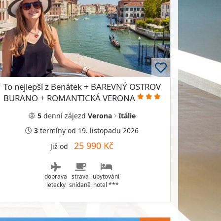
To nejlepší z Benátek + BAREVNÝ OSTROV
BURANO + ROMANTICKÁ VERONA
5
denní
zájezd
Verona
Itálie
3
termíny
od 19. listopadu 2026
25 990 Kč
Již od
doprava
strava
ubytování
letecky
snídaně
hotel ***