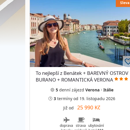
Sleva
To nejlepší z Benátek + BAREVNÝ OSTROV
BURANO + ROMANTICKÁ VERONA
5
denní
zájezd
Verona
Itálie
3
termíny
od 19. listopadu 2026
25 990 Kč
Již od
doprava
strava
ubytování