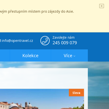
íčovým přestupním místem pro zájezdy do Asie.
Zavolejte nám
info@opentravel.cz
245 009 079
Kolekce
Více
Sleva