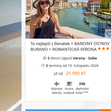
To nejlepší z Benátek + BAREVNÝ OSTROV
BURANO + ROMANTICKÁ VERONA
5
denní
zájezd
Verona
Itálie
3
termíny
od 19. listopadu 2026
25 990 Kč
Již od
doprava
strava
ubytování
letecky
snídaně
hotel ***