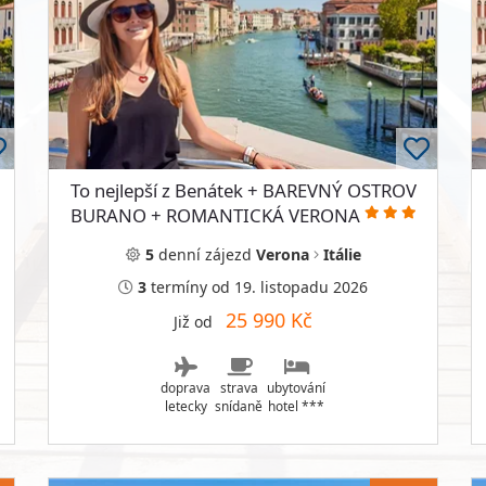
To nejlepší z Benátek + BAREVNÝ OSTROV
BURANO + ROMANTICKÁ VERONA
5
denní
zájezd
Verona
Itálie
3
termíny
od 19. listopadu 2026
25 990 Kč
Již od
doprava
strava
ubytování
letecky
snídaně
hotel ***