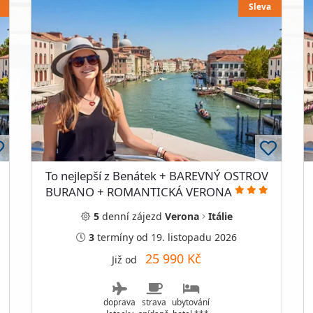
Sleva
To nejlepší z Benátek + BAREVNÝ OSTROV
BURANO + ROMANTICKÁ VERONA
5
denní
zájezd
Verona
Itálie
3
termíny
od 19. listopadu 2026
25 990 Kč
Již od
doprava
strava
ubytování