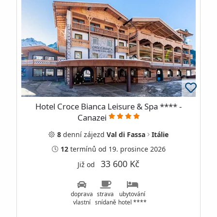
Hotel Croce Bianca Leisure & Spa **** -
Canazei
8
denní
zájezd
Val di Fassa
Itálie
12
termínů
od 19. prosince 2026
33 600 Kč
Již od
doprava
strava
ubytování
vlastní
snídaně
hotel ****