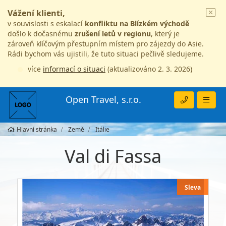
Vážení klienti,
v souvislosti s eskalací
konfliktu na Blízkém východě
došlo k dočasnému
zrušení letů v regionu
, který je
zároveň klíčovým přestupním místem pro zájezdy do Asie.
Rádi bychom vás ujistili, že tuto situaci pečlivě sledujeme.
více
informací o situaci
(aktualizováno 2. 3. 2026)
Open Travel, s.r.o.
Hlavní stránka
Země
Itálie
Val di Fassa
Sleva