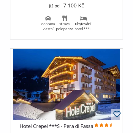
7 100 Kč
Již od
doprava
strava
ubytování
vlastní
polopenze
hotel ***+
Hotel Crepei ***S - Pera di Fassa