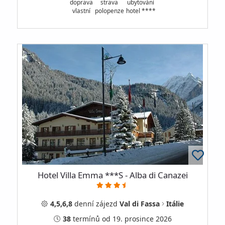
doprava
strava
ubytování
vlastní
polopenze
hotel ****
Hotel Villa Emma ***S - Alba di Canazei
4,5,6,8
denní
zájezd
Val di Fassa
Itálie
38
termínů
od 19. prosince 2026