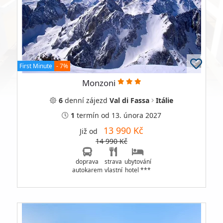
First Minute
- 7%
Monzoni
6
denní
zájezd
Val di Fassa
Itálie
1
termín
od 13. února 2027
13 990 Kč
Již od
14 990 Kč
doprava
strava
ubytování
autokarem
vlastní
hotel ***