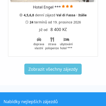
Hotel Engel ***
4,5,6,8
denní
zájezd
Val di Fassa
Itálie
24
termínů
od 19. prosince 2026
8 400 Kč
Již od
doprava
strava
ubytování
vlastní
polopenze
hotel ***
Zobrazit všechny zájezdy
Nabídky nejlepších zájezdů