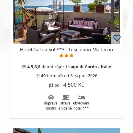
Hotel Garda Sol *** - Toscolano Maderno
4,5,6,8
denní
zájezd
Lago di Garda
Itálie
40
termínů
od 8. srpna 2026
4 500 Kč
Již od
doprava
strava
ubytování
vlastní
snídaně
hotel ***