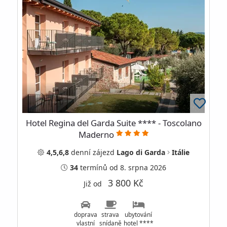
Hotel Regina del Garda Suite **** - Toscolano
Maderno
4,5,6,8
denní
zájezd
Lago di Garda
Itálie
34
termínů
od 8. srpna 2026
3 800 Kč
Již od
doprava
strava
ubytování
vlastní
snídaně
hotel ****