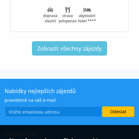
doprava
strava
ubytování
vlastní
polopenze
hotel ****
Zobrazit všechny zájezdy
Nabídky nejlepších zájezdů
pravidelně na váš e-mail
Sledujte nás