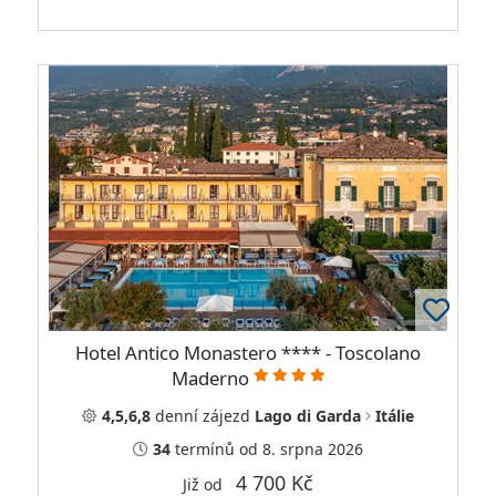
Hotel Antico Monastero **** - Toscolano
Maderno
4,5,6,8
denní
zájezd
Lago di Garda
Itálie
34
termínů
od 8. srpna 2026
4 700 Kč
Již od