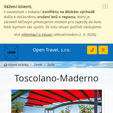
Vážení klienti,
v souvislosti s eskalací
konfliktu na Blízkém východě
došlo k dočasnému
zrušení letů v regionu
, který je
zároveň klíčovým přestupním místem pro zájezdy do Asie.
Rádi bychom vás ujistili, že tuto situaci pečlivě sledujeme.
více
informací o situaci
(aktualizováno 2. 3. 2026)
Open Travel, s.r.o.
Hlavní stránka
Země
Itálie
Toscolano-Maderno