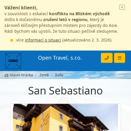
Vážení klienti,
v souvislosti s eskalací
konfliktu na Blízkém východě
došlo k dočasnému
zrušení letů v regionu
, který je
zároveň klíčovým přestupním místem pro zájezdy do Asie.
Rádi bychom vás ujistili, že tuto situaci pečlivě sledujeme.
více
informací o situaci
(aktualizováno 2. 3. 2026)
Open Travel, s.r.o.
Hlavní stránka
Země
Itálie
San Sebastiano