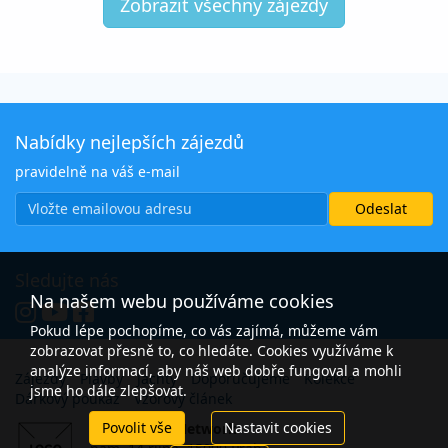
Zobrazit všechny zájezdy
Nabídky nejlepších zájezdů
pravidelně na váš e-mail
Sledujte nás
Na našem webu používáme cookies
Pokud lépe pochopíme, co vás zajímá, můžeme vám
zobrazovat přesně to, co hledáte. Cookies využíváme k
analýze informací, aby náš web dobře fungoval a mohli
Zájezdy
Plavby
Jachty
Doporučujeme
Kolekce
jsme ho dále zlepšovat.
Dárkový poukaz
Vzorový článek
Povolit vše
Nastavit cookies
Open Travel Network