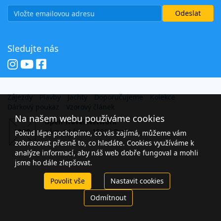
Sledujte nás
Zájezdy
Plavby
Jachty
Doporučujeme
Kolekce
Dárkový poukaz
Vzorový článek
Na našem webu používáme cookies
Open Travel Network
nám. 14 října, 15000 Praha
Pokud lépe pochopíme, co vás zajímá, můžeme vám
zobrazovat přesně to, co hledáte. Cookies využíváme k
analýze informací, aby náš web dobře fungoval a mohli
jsme ho dále zlepšovat.
Povolit vše
Nastavit cookies
Odmítnout