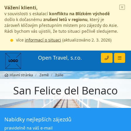
Vážení klienti,
v souvislosti s eskalací
konfliktu na Blízkém východě
došlo k dočasnému
zrušení letů v regionu
, který je
zároveň klíčovým přestupním místem pro zájezdy do Asie.
Rádi bychom vás ujistili, že tuto situaci pečlivě sledujeme.
více
informací o situaci
(aktualizováno 2. 3. 2026)
Open Travel, s.r.o.
Hlavní stránka
Země
Itálie
San Felice del Benaco
Nabídky nejlepších zájezdů
pravidelně na váš e-mail